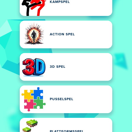
KAMPSPEL
ACTION SPEL
3D SPEL
PUSSELSPEL
PLATTFORMSSPEL