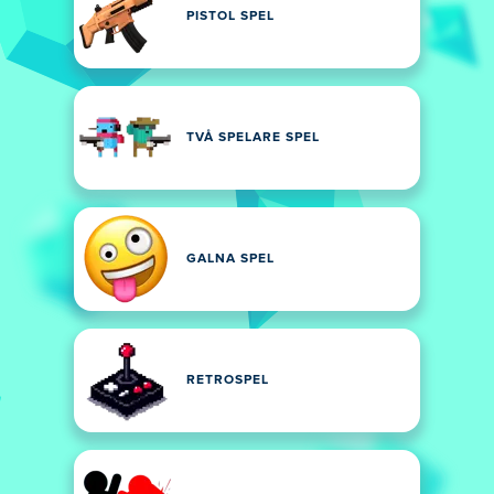
PISTOL SPEL
TVÅ SPELARE SPEL
GALNA SPEL
RETROSPEL