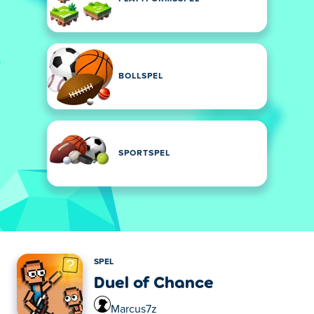
BOLLSPEL
SPORTSPEL
SPEL
Duel of Chance
Marcus7z