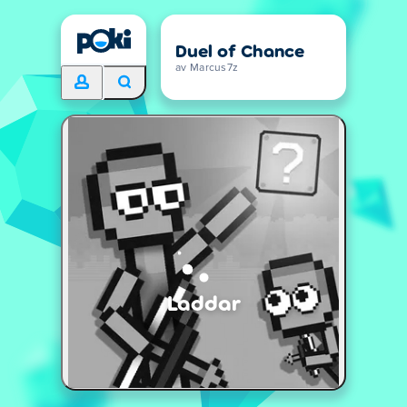
Duel of Chance
av Marcus7z
Laddar