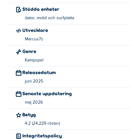
Stödda enheter
Duel of Chance är skapat av Marcus7z. Spela deras andra
spel på Poki:
Animals Volleyball
!
dator, mobil och surfplatta
Utvecklare
Hur kan jag spela Duel of Chance gratis?
Marcus7z
Du kan spela Duel of Chance gratis på Poki.
Genre
Kan jag spela Duel of Chance på mobila
Kampspel
enheter och datorer?
Releasedatum
Duel of Chance kan spelas på din dator och mobila
juni 2025
enheter som telefoner och surfplattor.
Senaste uppdatering
Kan jag spela Duell of Chance med min vän?
maj 2026
Ja! Duel of Chance är ett spel för en eller flera spelare
Betyg
lokalt så att du kan spela med din vän på samma dator!
4.2 (24,229 röster)
Integritetspolicy