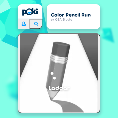
Color Pencil Run
av OSA Studio
Laddar