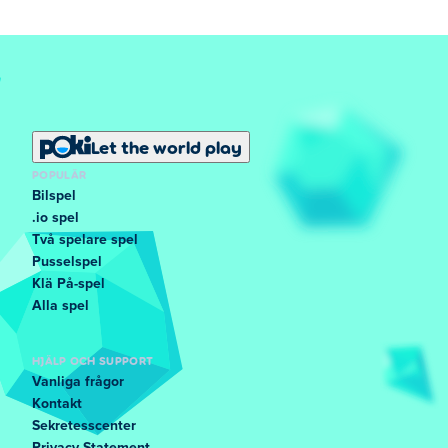
Let the world play
POPULÄR
Bilspel
.io spel
Två spelare spel
Pusselspel
Klä På-spel
Alla spel
HJÄLP OCH SUPPORT
Vanliga frågor
Kontakt
Sekretesscenter