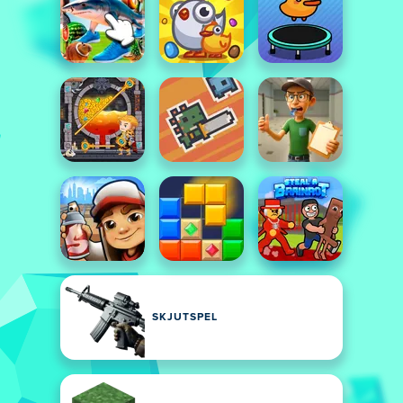
SKJUTSPEL