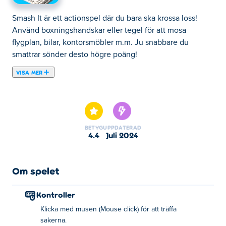
Smash It är ett actionspel där du bara ska krossa loss!
Använd boxningshandskar eller tegel för att mosa
flygplan, bilar, kontorsmöbler m.m. Ju snabbare du
smattrar sönder desto högre poäng!
VISA MER
Smash Det är ett klickerspel där ditt mål helt enkelt är att
krossa allt! Börja med ett datorbord, klicka för att träffa
bildskärmen, tangentbordet, musen och stordatorn tills
de går sönder helt och faller isär. Skapa fantastiska
BETYG
UPPDATERAD
kombinationer och uppgradera dina handskar för att
4.4
juli 2024
orsaka ännu mer skada. Är du redo att krossa allt?
Hur spelar man Smash It?
Om spelet
Klicka för att träffa objekten
Kontroller
Vem skapade Smash It?
Klicka med musen (Mouse click) för att träffa
sakerna.