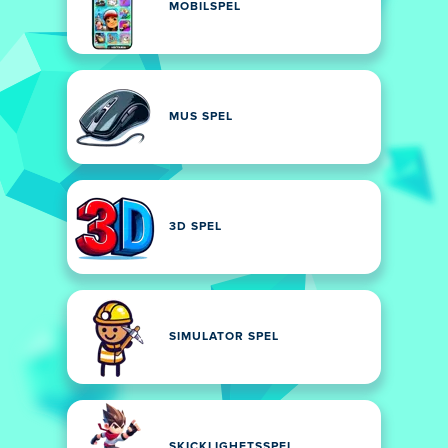
MOBILSPEL
MUS SPEL
3D SPEL
SIMULATOR SPEL
SKICKLIGHETSSPEL