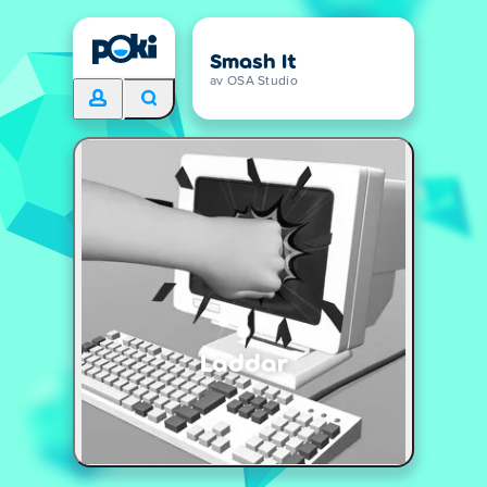
Smash It
av OSA Studio
Laddar