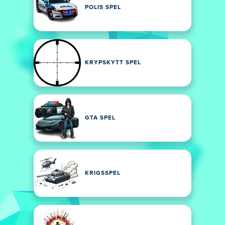
POLIS SPEL
KRYPSKYTT SPEL
GTA SPEL
KRIGSSPEL