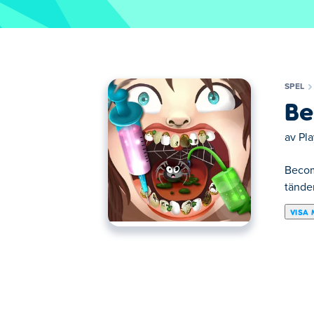
SPEL
Be
av
Pl
Become
tänder
VISA 
Här kan du spela Become A Dentist. Become