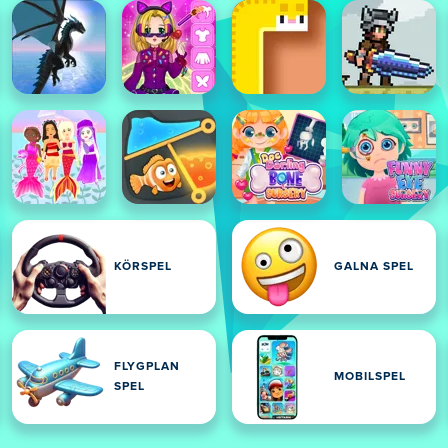
KÖRSPEL
GALNA SPEL
FLYGPLAN
MOBILSPEL
SPEL