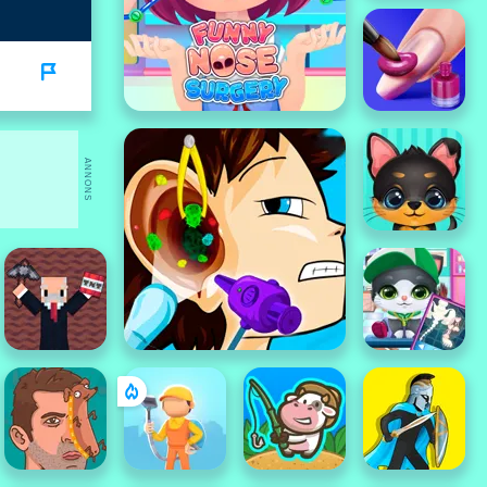
ANNONS