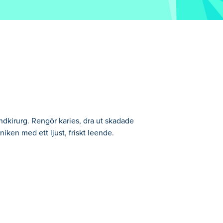
ndkirurg. Rengör karies, dra ut skadade
niken med ett ljust, friskt leende.