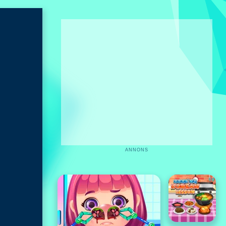
ANNONS