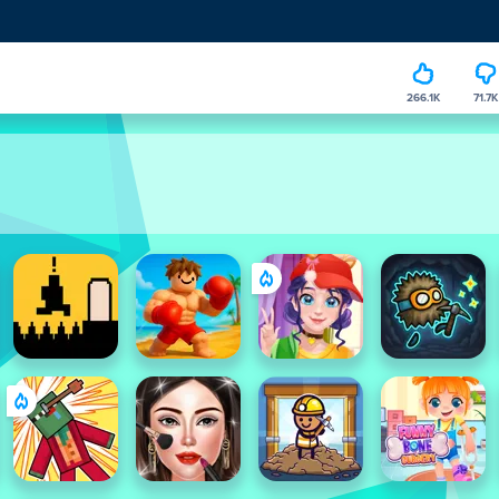
266.1K
71.7K