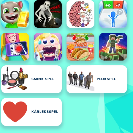
SMINK SPEL
POJKSPEL
KÄRLEKSSPEL