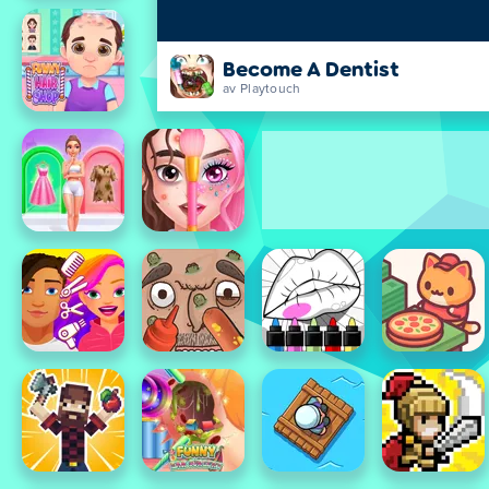
Become A Dentist
av Playtouch