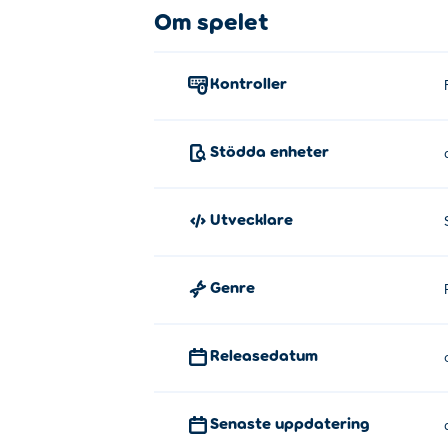
Om spelet
Kontroller
Stödda enheter
Utvecklare
Genre
Releasedatum
Senaste uppdatering