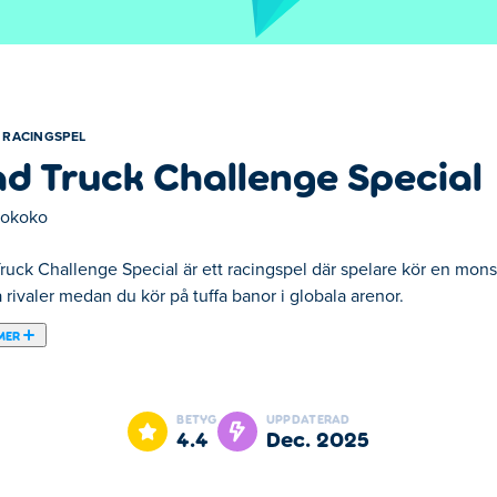
RACINGSPEL
d Truck Challenge Special
okoko
uck Challenge Special är ett racingspel där spelare kör en monst
 rivaler medan du kör på tuffa banor i globala arenor.
MER
ial. Mad Truck Challenge Special är ett av våra utvalda Racings
BETYG
UPPDATERAD
4.4
dec. 2025