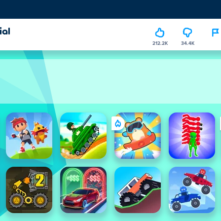
ial
212.2K
34.4K