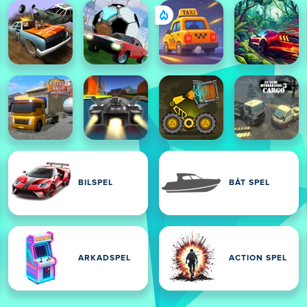
BILSPEL
BÅT SPEL
ARKADSPEL
ACTION SPEL