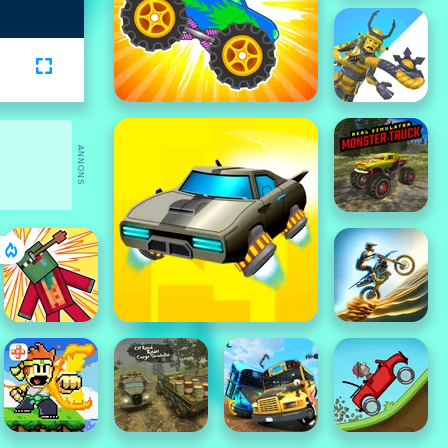
ANNONS