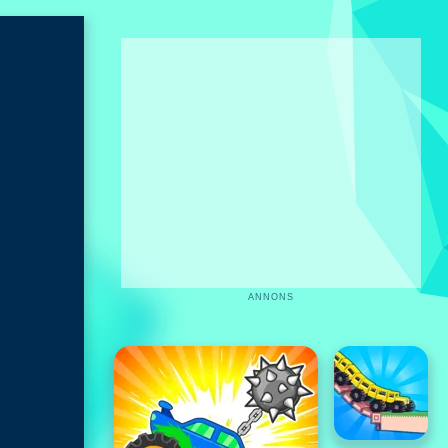
ANNONS