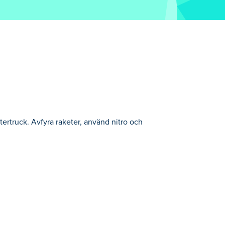
ertruck. Avfyra raketer, använd nitro och
pel.