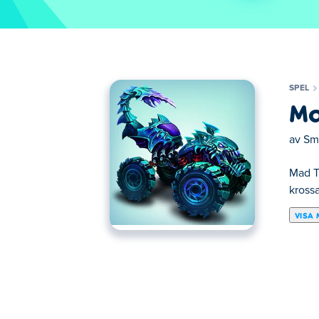
SPEL
Ma
av
Sm
Mad Tr
krossa
VISA 
Här kan du spela Mad Truck Challenge Spec