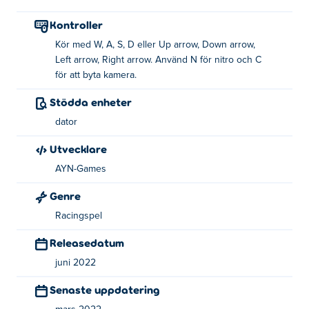
Kontroller
Kör med W, A, S, D eller Up arrow, Down arrow,
Left arrow, Right arrow. Använd N för nitro och C
för att byta kamera.
Stödda enheter
dator
Utvecklare
AYN-Games
Genre
Racingspel
Releasedatum
juni 2022
Senaste uppdatering