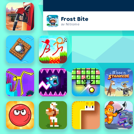
Frost Bite
av Nitrome