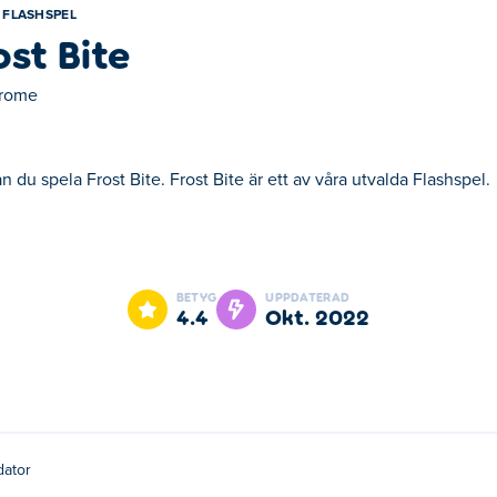
FLASHSPEL
ost Bite
trome
n du spela Frost Bite. Frost Bite är ett av våra utvalda Flashspel.
tt av våra utvalda Flashspel.
BETYG
UPPDATERAD
4.4
okt. 2022
dator