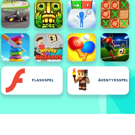
FLASHSPEL
ÄVENTYRSSPEL