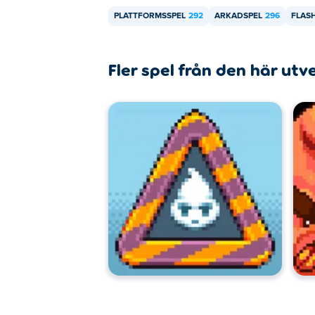
PLATTFORMSSPEL
292
ARKADSPEL
296
FLAS
Fler spel från den här utv