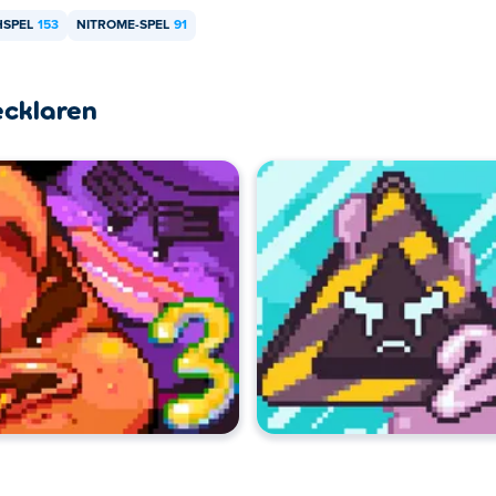
HSPEL
153
NITROME-SPEL
91
ecklaren