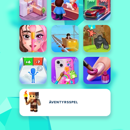
ÄVENTYRSSPEL