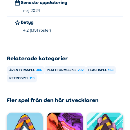
Senaste uppdatering
maj 2024
Betyg
4.2 (1,151 röster)
Relaterade kategorier
ÄVENTYRSSPEL
306
PLATTFORMSSPEL
292
FLASHSPEL
153
RETROSPEL
113
Fler spel från den här utvecklaren