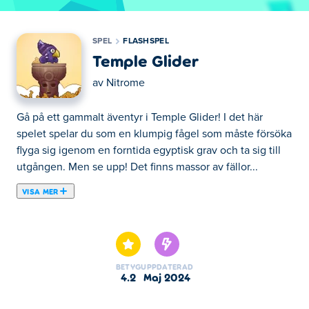
SPEL
FLASHSPEL
Temple Glider
av
Nitrome
Gå på ett gammalt äventyr i Temple Glider! I det här
spelet spelar du som en klumpig fågel som måste försöka
flyga sig igenom en forntida egyptisk grav och ta sig till
utgången. Men se upp! Det finns massor av fällor...
VISA MER
Gå på ett gammalt äventyr i Temple Glider! I det här
spelet spelar du som en klumpig fågel som måste försöka
flyga sig igenom en forntida egyptisk grav och ta sig till
utgången. Men se upp! Det finns massor av fällor och
BETYG
UPPDATERAD
hinder på din väg som du måste undvika. Detta klassiska
4.2
maj 2024
Flash-spel är nu tillbaka i HTML 5 så att du kan spela det
när du vill! Kan du föra Temple Glider säkert till marken?