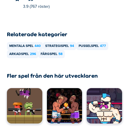
Hur kan jag spela Pylon gratis?
3.9 (767 röster)
Du kan spela Pylon gratis på Poki.
Kan jag spela Pylon på mobila enheter och
Relaterade kategorier
stationära enheter?
MENTALA SPEL
440
STRATEGISPEL
94
PUSSELSPEL
477
Pylon kan spelas på din dator och mobila enheter som
ARKADSPEL
296
FÄRGSPEL
58
telefoner och surfplattor.
Fler spel från den här utvecklaren