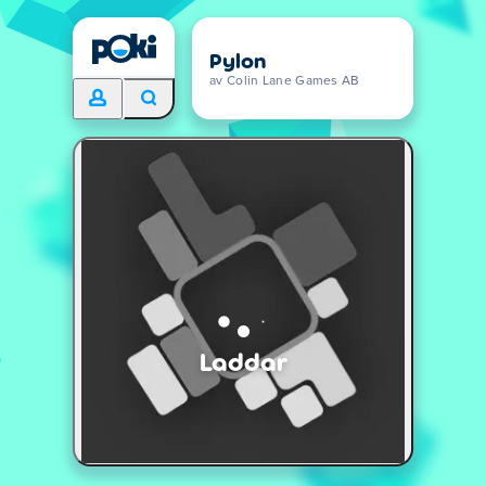
Pylon
av Colin Lane Games AB
Laddar