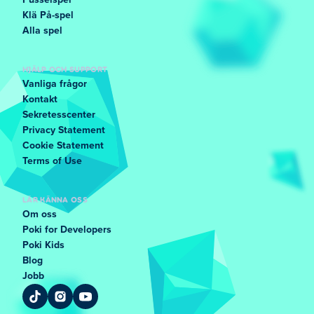
Pusselspel
Klä På-spel
Alla spel
HJÄLP OCH SUPPORT
Vanliga frågor
Kontakt
Sekretesscenter
Privacy Statement
Cookie Statement
Terms of Use
LÄR KÄNNA OSS
Om oss
Poki for Developers
Poki Kids
Blog
Jobb