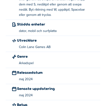
poäng!
dem med S, nedåtpil eller genom att svepa
nedåt. Byt riktning med W, uppåtpil, Spacebar
Hur spelar man Pylon?
eller genom att trycka.
Flytta formerna åt vänster eller höger: A/D,
Stödda enheter
vänster/höger piltangenter eller svep åt
dator, mobil och surfplatta
vänster/höger
Utvecklare
Släpp formerna: S, nedåtpil eller svep nedåt
Colin Lane Games AB
Ändra riktning: W, uppåtpil, mellanslagstangent
Genre
eller tryck på kuben i mitten
Arkadspel
Vem skapade Pylon?
Releasedatum
Pylon är skapad av Colin Lane Games AB. Spela deras
maj 2024
andra spel på Poki:
Temple of Boom
,
Wrassling
,
Rowdy
Senaste uppdatering
Wrestling
,
Knight Brawl
,
Dunkers
,
Touchdowners
,
Rowdy
City Wrestling
,
Golf Zero
,
Battle Golf
,
Big Shot Boxing
maj 2024
och
Fortz
!
Betyg