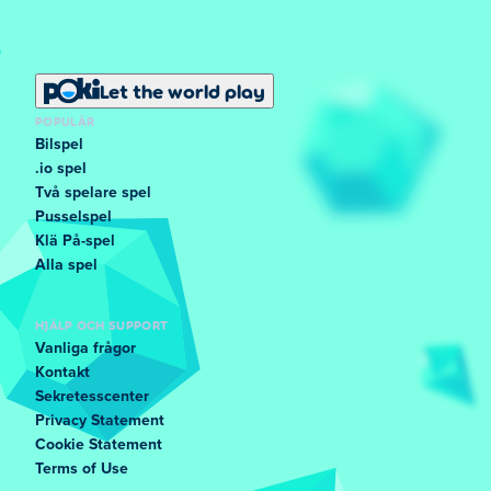
Let the world play
POPULÄR
Bilspel
.io spel
Två spelare spel
Pusselspel
Klä På-spel
Alla spel
HJÄLP OCH SUPPORT
Vanliga frågor
Kontakt
Sekretesscenter
Privacy Statement
Cookie Statement
Terms of Use