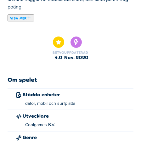
poäng.
VISA MER
Här kan du spela Tingly Bubble Shooter. Tingly Bubble
Shooter är ett av våra utvalda Mentala spel.
BETYG
UPPDATERAD
4.0
nov. 2020
Om spelet
Stödda enheter
dator, mobil och surfplatta
Utvecklare
Coolgames B.V.
Genre