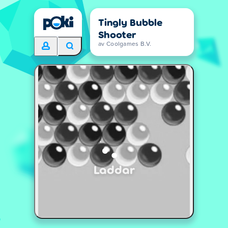
Tingly Bubble
Shooter
av Coolgames B.V.
Laddar