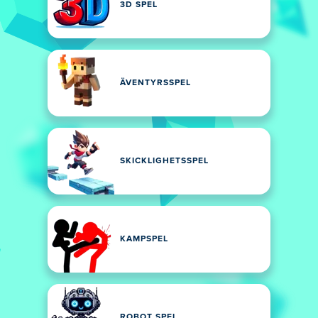
3D SPEL
ÄVENTYRSSPEL
SKICKLIGHETSSPEL
KAMPSPEL
ROBOT SPEL