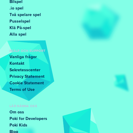
Bilspel
.io spel
Två spelare spel
Pusselspel
Klä På-spel
Alla spel
HJÄLP OCH SUPPORT
Vanliga frågor
Kontakt
Sekretesscenter
Privacy Statement
Cookie Statement
Terms of Use
LÄR KÄNNA OSS
Om oss
Poki for Developers
Poki Kids
Blog