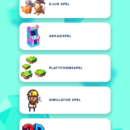
DJUR SPEL
ARKADSPEL
PLATTFORMSSPEL
SIMULATOR SPEL