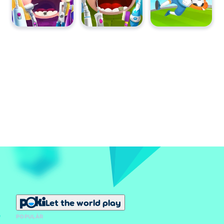
Let the world play
POPULÄR