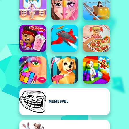
MEMESPEL