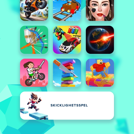
SKICKLIGHETSSPEL