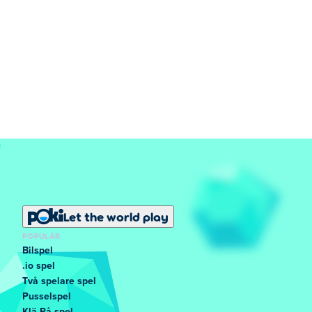
Let the world play
POPULÄR
Bilspel
.io spel
Två spelare spel
Pusselspel