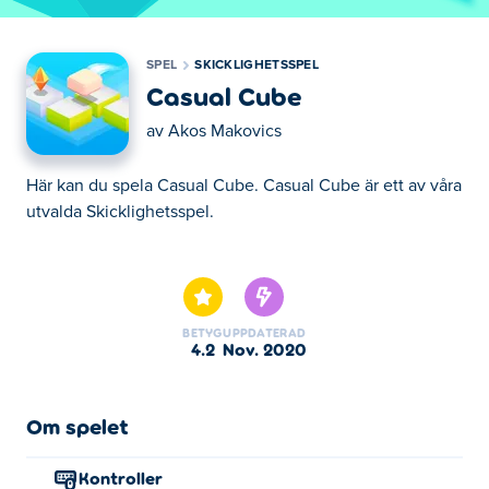
SPEL
SKICKLIGHETSSPEL
Casual Cube
av
Akos Makovics
Här kan du spela Casual Cube. Casual Cube är ett av våra
utvalda Skicklighetsspel.
Här kan du spela Casual Cube. Casual Cube är ett av våra
utvalda Skicklighetsspel.
BETYG
UPPDATERAD
4.2
nov. 2020
Om spelet
Kontroller