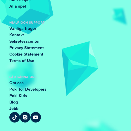
Klä På-spel
Alla spel
HJÄLP OCH SUPPORT
Vanliga frågor
Kontakt
Sekretesscenter
Privacy Statement
Cookie Statement
Terms of Use
LÄR KÄNNA OSS
Om oss
Poki for Developers
Poki Kids
Blog
Jobb