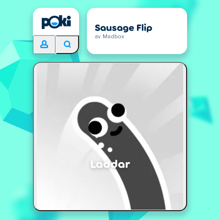
Sausage Flip
av Madbox
Laddar