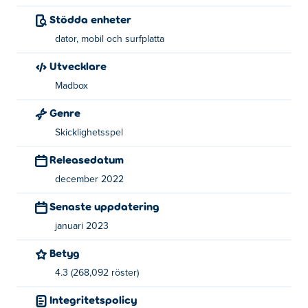
Stödda enheter
dator, mobil och surfplatta
Utvecklare
Madbox
Genre
Skicklighetsspel
Releasedatum
december 2022
Senaste uppdatering
januari 2023
Betyg
4.3 (268,092 röster)
Integritetspolicy