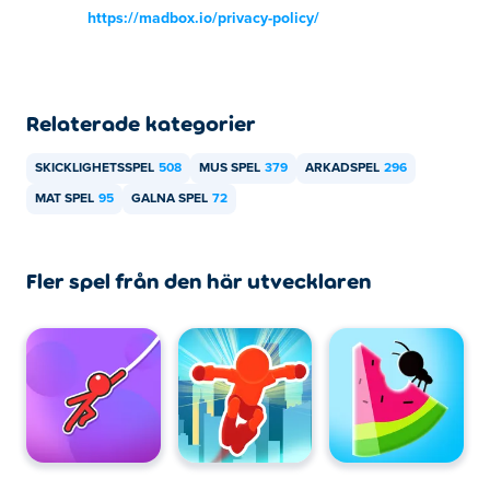
https://madbox.io/privacy-policy/
Relaterade kategorier
SKICKLIGHETSSPEL
508
MUS SPEL
379
ARKADSPEL
296
MAT SPEL
95
GALNA SPEL
72
Fler spel från den här utvecklaren