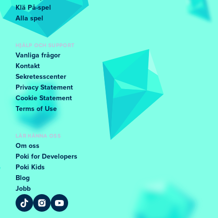
Klä På-spel
Alla spel
HJÄLP OCH SUPPORT
Vanliga frågor
Kontakt
Sekretesscenter
Privacy Statement
Cookie Statement
Terms of Use
LÄR KÄNNA OSS
Om oss
Poki for Developers
Poki Kids
Blog
Jobb