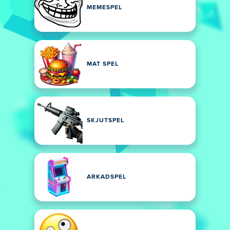
MEMESPEL
MAT SPEL
SKJUTSPEL
ARKADSPEL