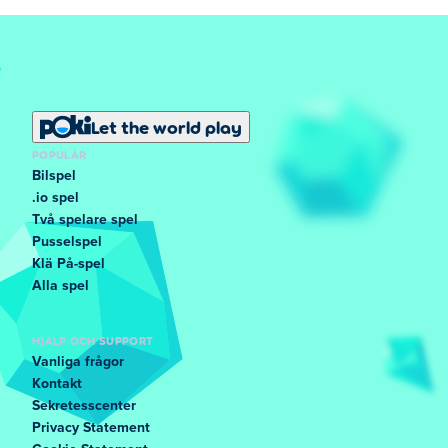
Let the world play
POPULÄR
Bilspel
.io spel
Två spelare spel
Pusselspel
Klä På-spel
Alla spel
HJÄLP OCH SUPPORT
Vanliga frågor
Kontakt
Sekretesscenter
Privacy Statement