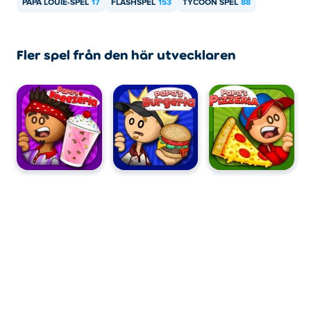
PAPA LOUIE-SPEL
17
FLASHSPEL
153
TYCOON SPEL
88
Fler spel från den här utvecklaren