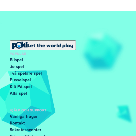
Let the world play
POPULÄR
Bilspel
.io spel
Två spelare spel
Pusselspel
Klä På-spel
Alla spel
HJÄLP OCH SUPPORT
Vanliga frågor
Kontakt
Sekretesscenter