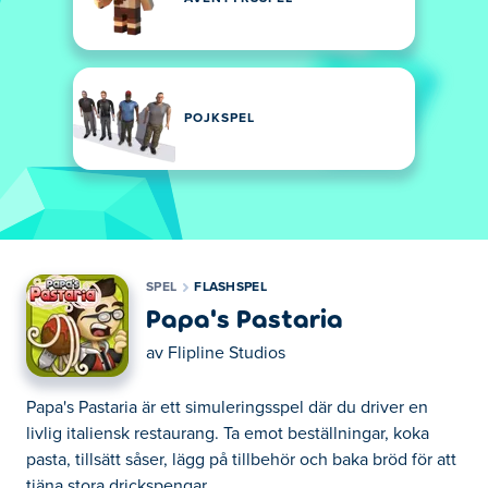
POJKSPEL
SPEL
FLASHSPEL
Papa's Pastaria
av
Flipline Studios
Papa's Pastaria är ett simuleringsspel där du driver en
livlig italiensk restaurang. Ta emot beställningar, koka
pasta, tillsätt såser, lägg på tillbehör och baka bröd för att
tjäna stora drickspengar.