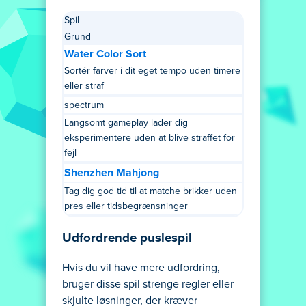
Spil
Grund
Water Color Sort
Sortér farver i dit eget tempo uden timere
eller straf
spectrum
Langsomt gameplay lader dig
eksperimentere uden at blive straffet for
fejl
Shenzhen Mahjong
Tag dig god tid til at matche brikker uden
pres eller tidsbegrænsninger
Udfordrende puslespil
Hvis du vil have mere udfordring,
bruger disse spil strenge regler eller
skjulte løsninger, der kræver