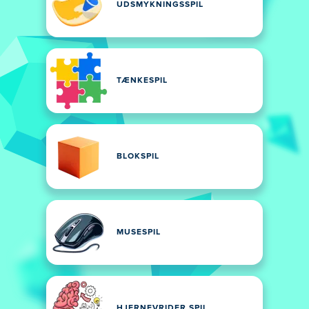
UDSMYKNINGSSPIL
TÆNKESPIL
BLOKSPIL
MUSESPIL
HJERNEVRIDER SPIL