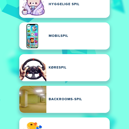
HYGGELIGE SPIL
MOBILSPIL
KØRESPIL
BACKROOMS-SPIL