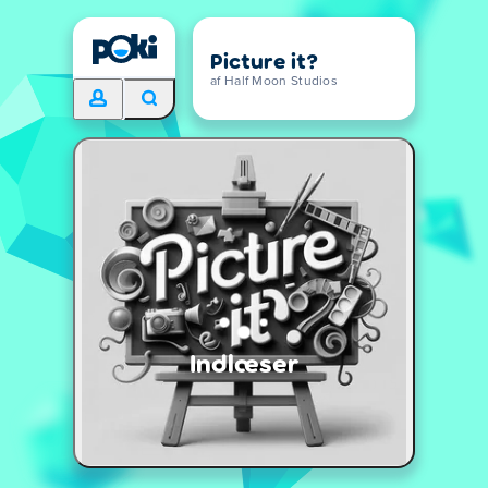
Picture it?
af Half Moon Studios
Indlæser