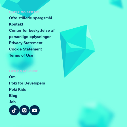
HJÆLP OG STØTTE
Ofte stillede spørgsmål
Kontakt
Center for beskyttelse af
personlige oplysninger
Privacy Statement
Cookie Statement
Terms of Use
LÆR OS AT KENDE
Om
Poki for Developers
Poki Kids
Blog
Job