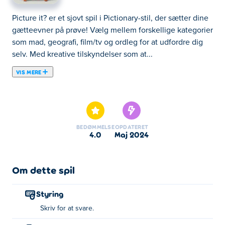
Picture it? er et sjovt spil i Pictionary-stil, der sætter dine
gætteevner på prøve! Vælg mellem forskellige kategorier
som mad, geografi, film/tv og ordleg for at udfordre dig
selv. Med kreative tilskyndelser som at...
VIS MERE
Picture it? er et sjovt spil i Pictionary-stil, der sætter dine
gætteevner på prøve! Vælg mellem forskellige kategorier
som mad, geografi, film/tv og ordleg for at udfordre dig
selv. Med kreative tilskyndelser som at gætte landets flag
BEDØMMELSE
OPDATERET
som modekjoler, identificere berømtheder i deres
4.0
maj 2024
barndom eller genkende et stykke madmøbel, byder
spillet på endeløs sjov og spænding. Kun den klogeste
kan gætte svaret rigtigt og hurtigt. Kan du forestille dig
Om dette spil
det?
Styring
Hvordan spiller man Picture it?
Skriv for at svare.
Indtast svaret inden tiden løber ud!