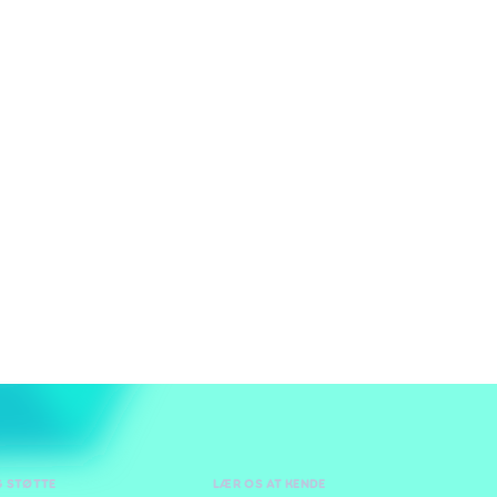
G STØTTE
LÆR OS AT KENDE