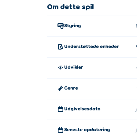
Om dette spil
Klik på nummeret for at udfylde den tomm
Hvem har lavet Sudoku-kalendere
Styring
Sudoku Kalender er skabt af supernice.gam
Hvordan kan jeg spille Sudoku Cal
Understøttede enheder
Du kan spille Sudoku Calendar gratis på Po
Udvikler
Kan jeg spille Sudoku Calendar p
Sudoku Kalender kan afspilles på din com
Genre
Udgivelsesdato
Seneste opdatering