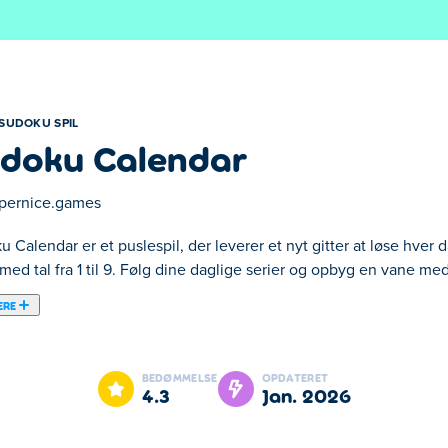
SUDOKU SPIL
doku Calendar
pernice.games
 Calendar er et puslespil, der leverer et nyt gitter at løse hver 
 med tal fra 1 til 9. Følg dine daglige serier og opbyg en vane m
ERE
ku-oplevelse til nye sjove højder! Vælg dagens Sudoku-udfordrin
værhedsgraden fra let til svær, og tilpas gitteret ved at skjule umu
BEDØMMELSE
OPDATERET
ilgængelige, hvis du har brug for dem. Det er tid til at løse nogle S
4.3
jan. 2026
ndar?