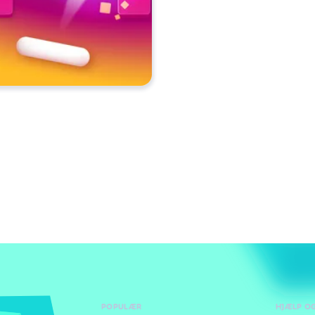
POPULÆR
HJÆLP O