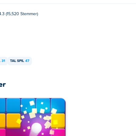
4.3 (15,520 Stemmer)
L
31
TAL SPIL
47
er