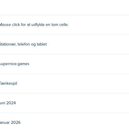
e celle!
n?
Mouse click for at udfylde en tom celle.
es. Spil deres andre spil på Poki:
Breakoid
og
Flags
!
endar gratis?
Stationær, telefon og tablet
ki.
supernice.games
å mobile enheder og desktop?
puter og mobile enheder som telefoner og tablets.
Tænkespil
juni 2024
januar 2026