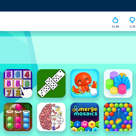
12.8K
2.7K