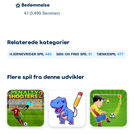
Bedømmelse
Detective Loupe Puzzle 2 kan spilles på din computer og
mobile enheder som telefoner og tablets.
4.1 (3,499 Stemmer)
Relaterede kategorier
HJERNEVRIDER SPIL
440
SØG OG FIND SPIL
51
TÆNKESPIL
477
Flere spil fra denne udvikler