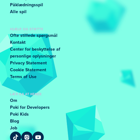
Påklædningsspil
Alle spil
HJÆLP OG STØTTE
Ofte stillede spørgsmål
Kontakt
Center for beskyttelse af
personlige oplysninger
Privacy Statement
Cookie Statement
Terms of Use
LÆR OS AT KENDE
Om
Poki for Developers
Poki Kids
Blog
Job