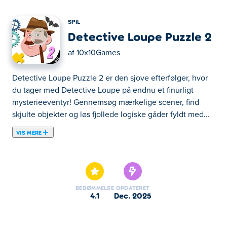
SPIL
Detective Loupe Puzzle 2
af
10x10Games
Detective Loupe Puzzle 2 er den sjove efterfølger, hvor
du tager med Detective Loupe på endnu et finurligt
mysterieeventyr! Gennemsøg mærkelige scener, find
skjulte objekter og løs fjollede logiske gåder fyldt med...
VIS MERE
Detective Loupe Puzzle 2 er den sjove efterfølger, hvor
du tager med Detective Loupe på endnu et finurligt
mysterieeventyr! Gennemsøg mærkelige scener, find
skjulte objekter og løs fjollede logiske gåder fyldt med
BEDØMMELSE
OPDATERET
uventede drejninger og overraskelser. Hvert spor bringer
4.1
dec. 2025
dig tættere på at løse sagen. Har du et klogt sind? Hop
ind i Detective Loupe Puzzle 2 og sæt dine evner på