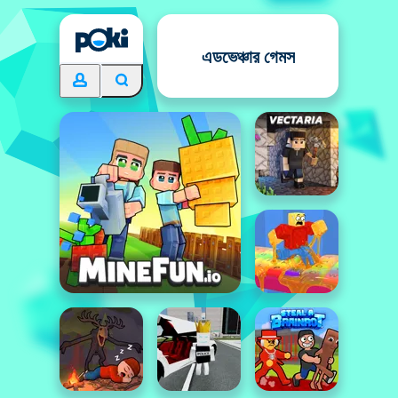
এডভেঞ্চার গেমস