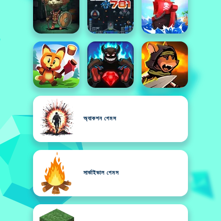
অ্যাকশন গেমস
সার্ভাইভাল গেমস