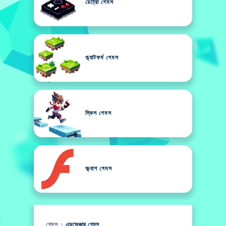
রেট্রো গেমস
প্ল্যাটফর্ম গেমস
স্কিল গেমস
ফ্ল্যাশ গেমস
গেমস
এডভেঞ্চার গেমস