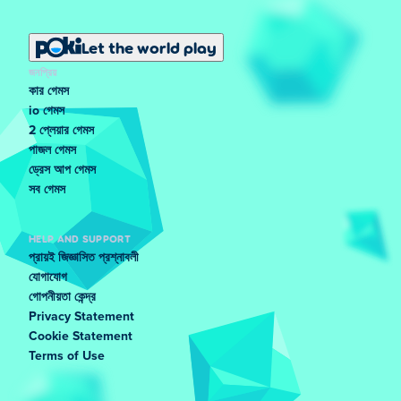
Let the world play
জনপ্রিয়
কার গেমস
io গেমস
2 প্লেয়ার গেমস
পাজল গেমস
ড্রেস আপ গেমস
সব গেমস
HELP AND SUPPORT
প্রায়ই জিজ্ঞাসিত প্রশ্নাবলী
যোগাযোগ
গোপনীয়তা কেন্দ্র
Privacy Statement
Cookie Statement
Terms of Use