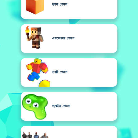
ব্লক গেমস
এডভেঞ্চার গেমস
ওববি গেমস
স্লাইম গেমস