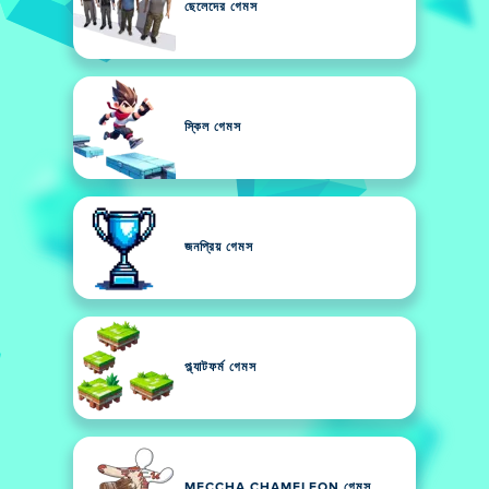
ছেলেদের গেমস
স্কিল গেমস
জনপ্রিয় গেমস
প্ল্যাটফর্ম গেমস
MECCHA CHAMELEON গেমস