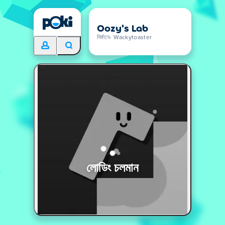
Oozy's Lab
নির্মানে- Wackytoaster
লোডিং চলমান