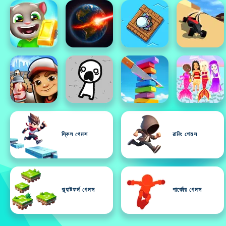
স্কিল গেমস
রানিং গেমস
প্ল্যাটফর্ম গেমস
পার্কোর গেমস