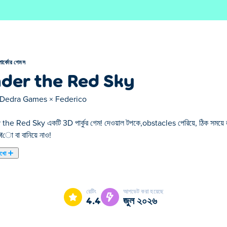
পার্কোর গেমস
der the Red Sky
Dedra Games × Federico
the Red Sky একটি 3D পার্কুর গেম! দেওয়াল টপকে,obstacles পেরিয়ে, ঠিক সময়ে ল
ো বা বানিয়ে নাও!
েখো
er the Red Sky আমাদের নির্বাচিত পার্কোর গেমস এর একটি।
রেটিং
আপডেট করা হয়েছে
4.4
জুল ২০২৬