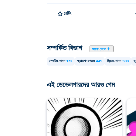
রেটিং
সম্পর্কিত বিভাগ
আরো দেখো
স্পোর্টস গেমস
172
অ্যাকশন গেমস
449
স্কিল গেমস
508
প্
এই ডেভেলপারদের আরও গেম