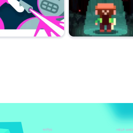
জনপ্রিয়
HELP AN