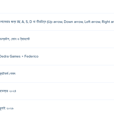
চলাফেরার জন্য W, A, S, D বা তীরচিহ্ন (Up arrow, Down arrow, Left arrow, Right
ডেস্কটপ, ফোন ও ট্যাবলেট
Dedra Games × Federico
্ল্যাটফর্ম গেমস
নভেম্বর ২০২৪
জুলাই ২০২৬