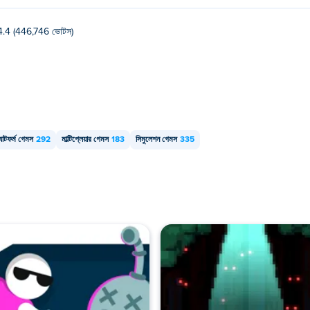
4.4 (446,746 ভোটস)
ল্যাটফর্ম গেমস
292
মাল্টিপ্লেয়ার গেমস
183
সিমুলেশন গেমস
335