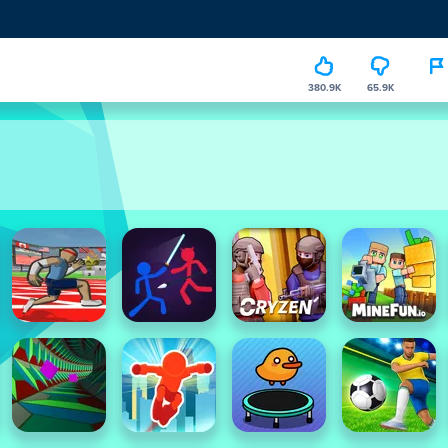
380.9K
65.9K