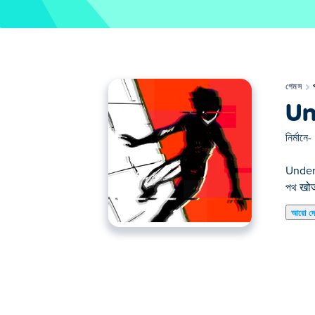
গেমস
Un
নির্মানে-
Under 
পথ खोज
আরো দ
এখানে আপনি Under the Red Sky খেলতে পারেন। Und