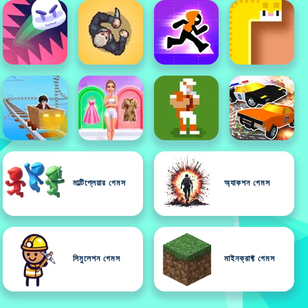
মাল্টিপ্লেয়ার গেমস
অ্যাকশন গেমস
সিমুলেশন গেমস
মাইনক্রাফ্ট গেমস