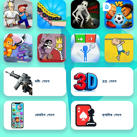
শুটিং গেমস
3D গেমস
মোবাইল গেমস
ক্লাসিক গেমস