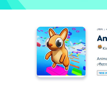
গেমস
An
Ki
Animal 
পৌঁছাতে
আরো দ
অ্যানিমেল ওবি হল একটি উত্তেজনাপূর্ণ বাধা কোর্স গেম যেখানে 
রয়েছে যা আপনাকে বাধা অতিক্রম করতে সাহায্য করবে এবং 
আমি কিভাবে পশু ওবি খেলতে পারি?
বিভিন্ন বোতাম, পাওয়ারআপ এবং কাস্টমাইজেশন বিকল্পগুলি