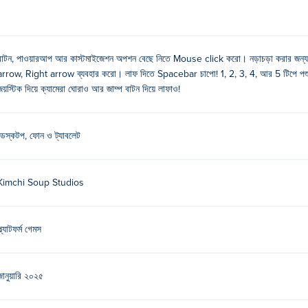
বাটন, পাওয়ারআপ আর কাস্টমাইজেশন অপশন বেছে নিতে Mouse click করো। নড়াচড়া করার জ
arrow, Right arrow ব্যবহার করো। লাফ দিতে Spacebar চাপো! 1, 2, 3, 4, আর 5 টিপে পশু ব
জয়স্টিক দিয়ে ক্যামেরা ঘোরাও আর জাম্প বাটন দিয়ে লাফাও!
, ক্যামেরা ঘোরানোর জন্য ডান জয়স্টিক এবং লাফানোর জন্য জাম্প বোতাম ব্যবহার করুন।
ডেস্কটপ, ফোন ও ট্যাবলেট
ল যা মজাদার, সৃজনশীল মাল্টিপ্লেয়ার গেম তৈরিতে আগ্রহী। এটি Poki-এ তাদের প্রথম খেলা
Kimchi Soup Studios
্ল্যাটফর্ম গেমস
মাল ওবি খেলতে পারি?
ডিভাইসে অ্যানিমাল ওবি খেলা যায়।
জানুয়ারি ২০২৫
রি?