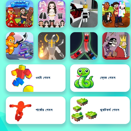
ওববি গেমস
স্নেক গেমস
পার্কোর গেমস
প্ল্যাটফর্ম গেমস