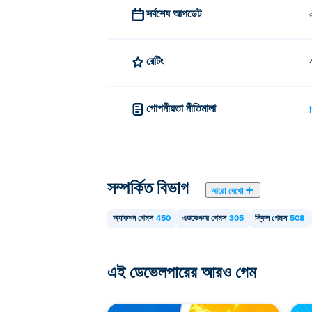
সর্বশেষ আপডেট
হ্যাঁ! অ্যানিমাল ওবি একটি মাল্টিপ্লেয়ার গেম যাতে আপন
রেটিং
গোপনীয়তা নীতিমালা
সম্পর্কিত বিভাগ
আরো দেখো
অ্যাকশন গেমস
450
এডভেঞ্চার গেমস
305
স্কিল গেমস
508
এই ডেভেলপারের আরও গেম