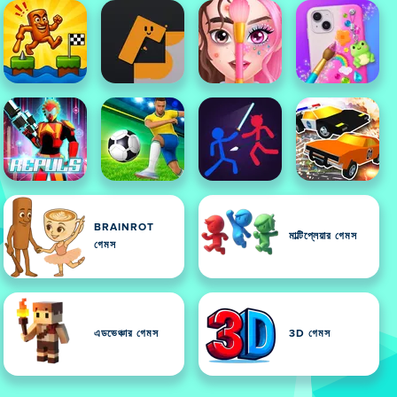
BRAINROT
মাল্টিপ্লেয়ার গেমস
গেমস
এডভেঞ্চার গেমস
3D গেমস