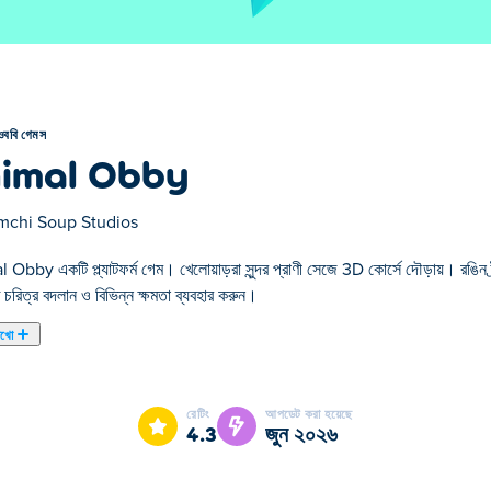
ওববি গেমস
imal Obby
mchi Soup Studios
Obby একটি প্ল্যাটফর্ম গেম। খেলোয়াড়রা সুন্দর প্রাণী সেজে 3D কোর্সে দৌড়ায়। রঙিন ট
 চরিত্র বদলান ও বিভিন্ন ক্ষমতা ব্যবহার করুন।
েখো
আপনি চ্যালেঞ্জিং স্তরগুলি সম্পূর্ণ করতে পাঁচটি প্রাণীর (গেকো, বানর, ক্যাঙ্গারু, টার্কি এ
যদি একটি স্তর খুব কঠিন হয়ে যায়, ফ্লাইটের মতো পাওয়ার-আপগুলি আপনাকে উত্সাহিত কর
রেটিং
আপডেট করা হয়েছে
4.3
জুন ২০২৬
তে ক্লিক করতে মাউস ব্যবহার করুন!