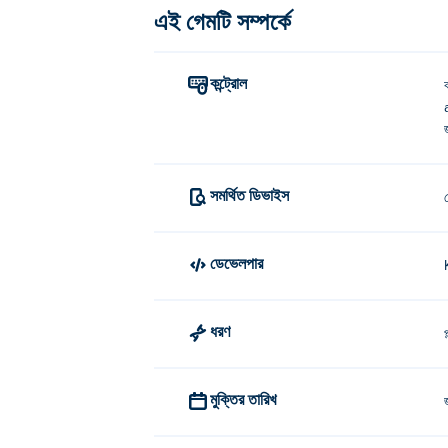
এই গেমটি সম্পর্কে
সরান: WASD বা তীর কী;
ঝাঁপ দাও: স্পেসবার;
কন্ট্রোল
স্যুইচ পশু: 1, 2, 3, 4, এবং 5;
মোবাইল নিয়ন্ত্রণ: সরানোর জন্য বাম জয়স্টিক
প্রাণী ওবি কে তৈরি করেছেন?
সমর্থিত ডিভাইস
অ্যানিমাল ওবি তৈরি করেছে কিমচি স্যুপ স্টুডিওস, একটি দ
ডেভেলপার
আমি কীভাবে বিনামূল্যে পশু ওবি খেলতে পারি?
আপনি Poki-এ বিনামূল্যে প্রাণী ওবি খেলতে পারেন।
ধরণ
প
আমি কি মোবাইল ডিভাইস এবং ডেস্কটপে অ্যানি
মুক্তির তারিখ
আপনার কম্পিউটার এবং ফোন এবং ট্যাবলেটের মতো মোবাইল 
আমি কি আমার বন্ধুর সাথে প্রাণী ওবি খেলতে পা