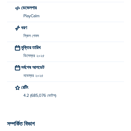
ডেভেলপার
স্লাইস মাস্টার প্লেক্যালম দ্বারা তৈরি। এটি Poki! তে তাদের প্রথম খেলা।
PlayCalm
আমি কিভাবে বিনামূল্যে স্লাইস মাস্টার খেলতে পারি?
ধরণ
আপনি Poki-এ বিনামূল্যে স্লাইস মাস্টার খেলতে পারেন।
স্কিল গেমস
আমি কি মোবাইল ডিভাইস এবং ডেস্কটপে স্লাইস মাস্টার খেলতে
মুক্তির তারিখ
পারি?
ডিসেম্বর ২০২৫
স্লাইস মাস্টার আপনার কম্পিউটার এবং ফোন এবং ট্যাবলেটের মতো মোবাইল
সর্বশেষ আপডেট
ডিভাইসে খেলা যাবে।
নভেম্বর ২০২৫
রেটিং
4.2 (685,076 ভোটস)
সম্পর্কিত বিভাগ