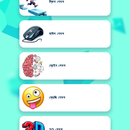
স্কিল গেমস
মাউস গেমস
ব্রেইন গেমস
ক্রেজি গেমস
3D গেমস