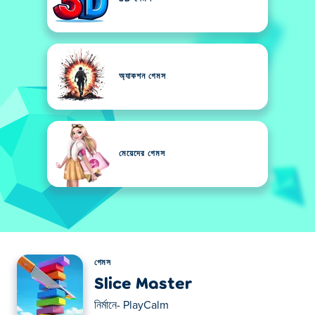
অ্যাকশন গেমস
মেয়েদের গেমস
গেমস
Slice Master
নির্মানে-
PlayCalm