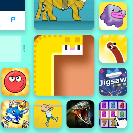
K
বিজ্ঞাপন