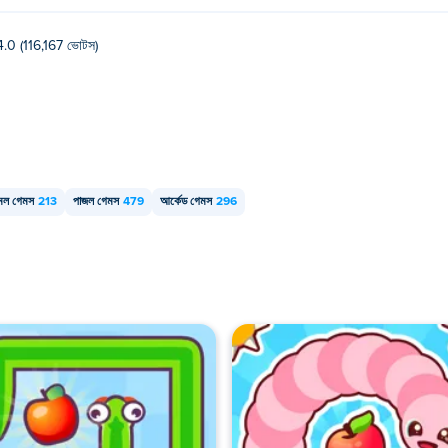
4.0 (116,167 ভোটস)
মল গেমস
213
পাজল গেমস
479
আর্কেড গেমস
296