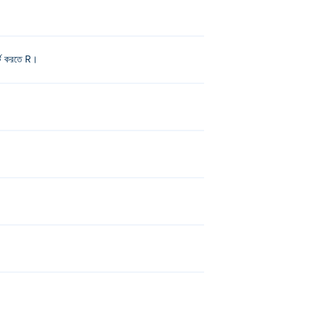
্ট করতে R।