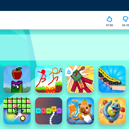
87.8K
28.3