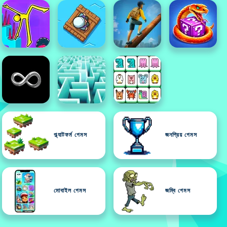
প্ল্যাটফর্ম গেমস
জনপ্রিয় গেমস
মোবাইল গেমস
জম্বি গেমস