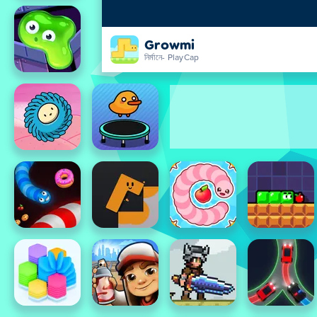
Growmi
নির্মানে- PlayCap