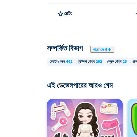
রেটিং
সম্পর্কিত বিভাগ
আরো দেখো
ব্রেইন গেমস
442
প্ল্যাটফর্ম গেমস
292
স্নেক গেমস
23
এনি
এই ডেভেলপারের আরও গেম