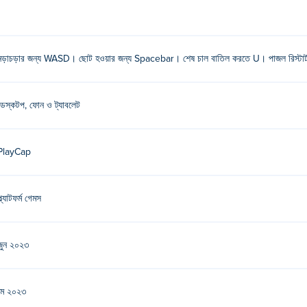
নড়াচড়ার জন্য WASD। ছোট হওয়ার জন্য Spacebar। শেষ চাল বাতিল করতে U। পাজল রিস্টার
ডেস্কটপ, ফোন ও ট্যাবলেট
PlayCap
্ল্যাটফর্ম গেমস
জুন ২০২৩
মে ২০২৩