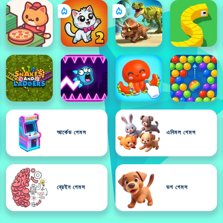
আর্কেড গেমস
এনিমল গেমস
ব্রেইন গেমস
ডগ গেমস