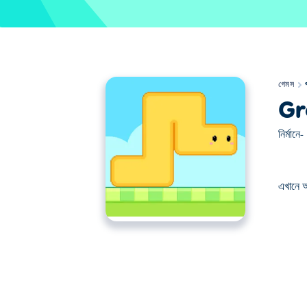
গেমস
Gr
নির্মানে-
এখানে 
এখানে আপনি Growmi খেলতে পারেন। Growmi আমাদের