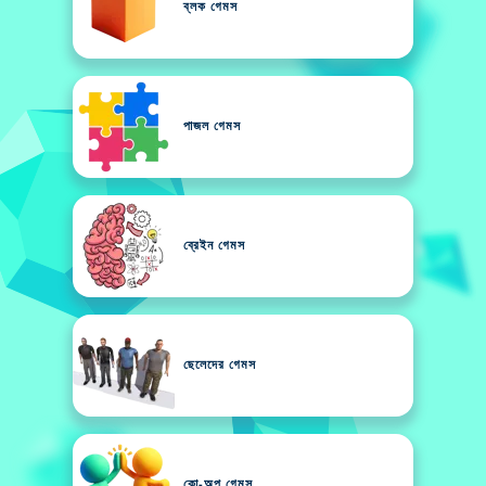
ব্লক গেমস
পাজল গেমস
ব্রেইন গেমস
ছেলেদের গেমস
কো-অপ গেমস