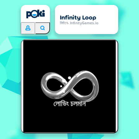
Infinity Loop
নির্মানে- InfinityGames.io
লোডিং চলমান