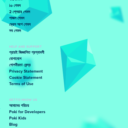
io গেমস
2 প্লেয়ার গেমস
পাজল গেমস
ড্রেস আপ গেমস
সব গেমস
HELP AND SUPPORT
প্রায়ই জিজ্ঞাসিত প্রশ্নাবলী
যোগাযোগ
গোপনীয়তা কেন্দ্র
Privacy Statement
Cookie Statement
Terms of Use
GET TO KNOW US
আমাদের পরিচয়
Poki for Developers
Poki Kids
Blog