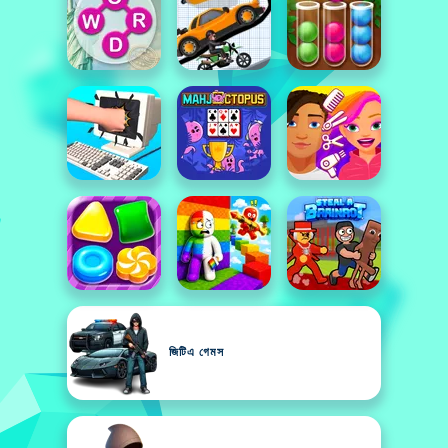
জিটিএ গেমস