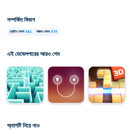
সম্পর্কিত বিভাগ
ব্রেইন গেমস
442
পাজল গেমস
478
এই ডেভেলপারের আরও গেম
অ্যাপটি নিয়ে নাও