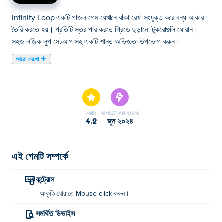
Infinity Loop একটি পাজল গেম যেখানে বাঁকা রেখা সংযুক্ত করে বন্ধ আকার
তৈরি করতে হয়। প্রতিটি স্তর পার করতে গ্রিডে ছড়ানো টুকরোগুলি ঘোরান।
সহজ লজিক লুপ সেটআপ সহ একটি শান্ত অভিজ্ঞতা উপভোগ করুন।
আরো দেখো
এখানে আপনি Infinity Loop খেলতে পারেন। Infinity Loop আমাদের
নির্বাচিত ব্রেইন গেমস এর একটি।
রেটিং
আপডেট করা হয়েছে
4.2
জুন ২০২৪
এই গেমটি সম্পর্কে
কন্ট্রোল
আকৃতি ঘোরাতে Mouse click করুন।
সমর্থিত ডিভাইস