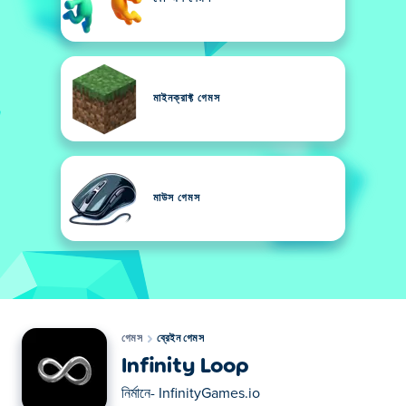
মাইনক্রাফ্ট গেমস
মাউস গেমস
গেমস
ব্রেইন গেমস
Infinity Loop
নির্মানে-
InfinityGames.io