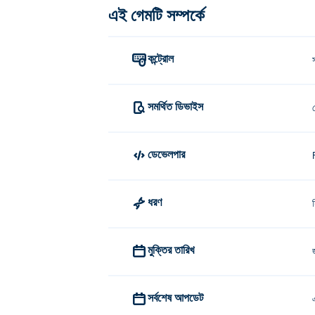
এই গেমটি সম্পর্কে
মুভমেন্ট: তীর কী ব্যবহার করুন, WASD বা ক্লিক
কে গবল তৈরি করেছে?
কন্ট্রোল
গবল ফ্যানকেড দ্বারা তৈরি করা হয়েছে। তাদের অন্যান্য 
আমি কিভাবে বিনামূল্যে Gobble খেলতে পারি?
সমর্থিত ডিভাইস
আপনি Poki এ বিনামূল্যে Gobble খেলতে পারেন।
ডেভেলপার
আমি কি মোবাইল ডিভাইস এবং ডেস্কটপে গবল 
আপনার কম্পিউটার এবং ফোন এবং ট্যাবলেটের মতো মোবাইল
ধরণ
মুক্তির তারিখ
সর্বশেষ আপডেট