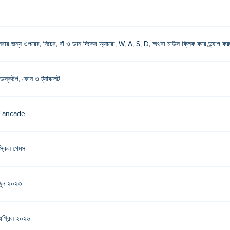
 করুন এবং মাউস দিয়ে টেনে নিয়ে যান!
সরার জন্য ওপরের, নিচের, বাঁ ও ডান দিকের অ্যারো, W, A, S, D, অথবা মাউস ক্লিক করে ড্র্যাগ ক
গেম খেলুন Poki (পোকি):
Drive Mad
,
Stacktris
,
Monster Tracks
,
Recoil
এব
ডেস্কটপ, ফোন ও ট্যাবলেট
Fancade
খেলতে পারি?
 ডিভাইসে গবল খেলা যায়।
স্কিল গেমস
জুন ২০২৩
এপ্রিল ২০২৬