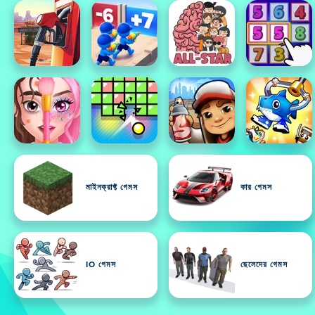
মাইনক্রাফ্ট গেমস
কার গেমস
IO গেমস
ছেলেদের গেমস