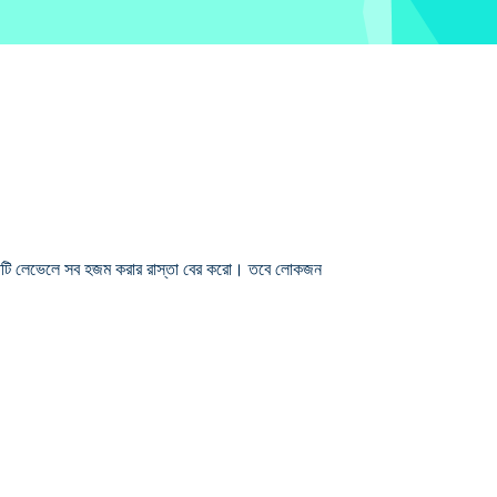
তিটি লেভেলে সব হজম করার রাস্তা বের করো। তবে লোকজন
ন এবং ক্যাকটি এবং পাথর থেকে গাছ এবং বাক্স পর্যন্ত
িভাগ আরও আকর্ষণীয় চ্যালেঞ্জ নিয়ে আসে তাই দেখুন আপনি