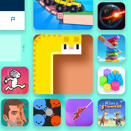
K
বিজ্ঞাপন