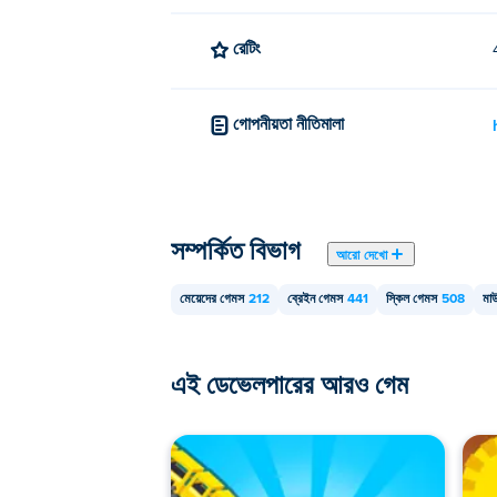
রেটিং
গোপনীয়তা নীতিমালা
সম্পর্কিত বিভাগ
আরো দেখো
মেয়েদের গেমস
212
ব্রেইন গেমস
441
স্কিল গেমস
508
মা
এই ডেভেলপারের আরও গেম