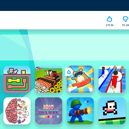
271.1K
73.3