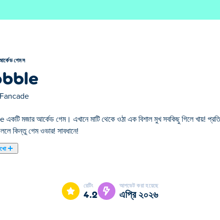
আর্কেড গেমস
bble
Fancade
একটি মজার আর্কেড গেম। এখানে মাটি থেকে ওঠা এক বিশাল মুখ সবকিছু গিলে খায়! প্র
ললে কিন্তু গেম ওভার! সাবধানে!
েখো
বে খেলেন এবং আপনার লক্ষ্য হল মানুষ ছাড়া সবকিছু খাওয়া! মাটির চারপাশে ঘোরাঘুরি করু
টি সম্পর্কিত কিন্তু সমাধান করার জন্য সবসময় নতুন কৌশল এবং সমস্যা আছে! প্রতিটি নতুন ব
রেটিং
আপডেট করা হয়েছে
4.2
এপ্রি ২০২৬