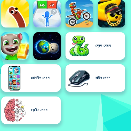
স্নেক গেমস
মোবাইল গেমস
মাউস গেমস
ব্রেইন গেমস