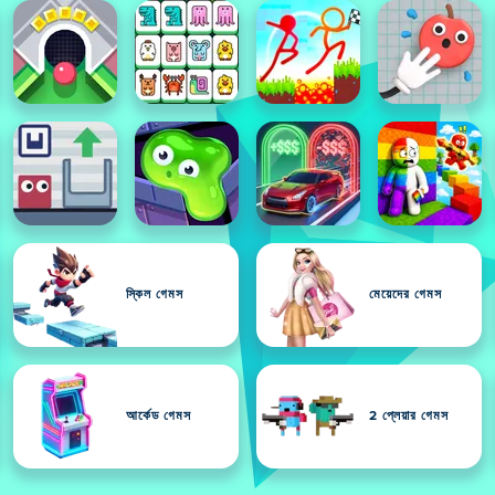
স্কিল গেমস
মেয়েদের গেমস
আর্কেড গেমস
2 প্লেয়ার গেমস