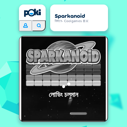
Sparkanoid
নির্মানে- Coolgames B.V.
লোডিং চলমান