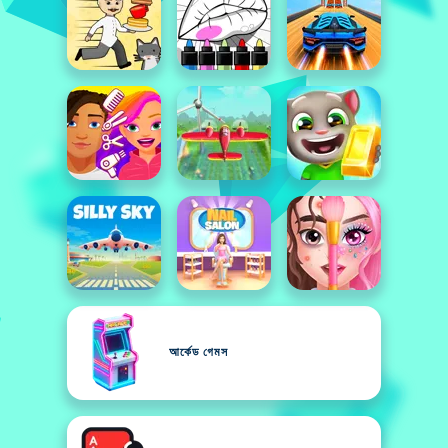
আর্কেড গেমস