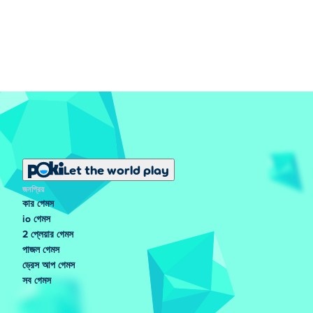
Let the world play
জনপ্রিয়
কার গেমস
io গেমস
2 প্লেয়ার গেমস
পাজল গেমস
ড্রেস আপ গেমস
সব গেমস