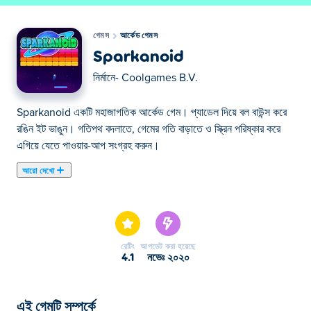
গেমস
আর্কেড গেমস
Sparkanoid
নির্মানে-
Coolgames B.V.
Sparkanoid একটি মহাজাগতিক আর্কেড গেম। প্যাডেল দিয়ে বল বাউন্স করে
রঙিন ইট ভাঙুন। গতিপথ বদলাতে, গেমের গতি বাড়াতে ও স্ক্রিন পরিষ্কার করে
এগিয়ে যেতে পাওয়ার-আপ সংগ্রহ করুন।
আরো দেখো
এখানে আপনি Sparkanoid খেলতে পারেন। Sparkanoid আমাদের নির্বাচিত
আর্কেড গেমস এর একটি।
রেটিং
আপডেট করা হয়েছে
4.1
নভেঃ ২০২০
এই গেমটি সম্পর্কে