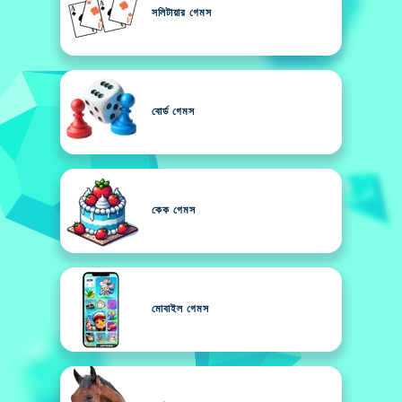
সলিটায়ার গেমস
বোর্ড গেমস
কেক গেমস
মোবাইল গেমস