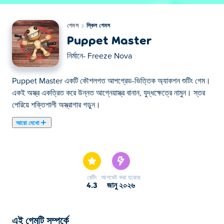
গেমস
স্কিল গেমস
Puppet Master
নির্মানে-
Freeze Nova
Puppet Master একটি কৌশলগত আপগ্রেড-ভিত্তিক অ্যাকশন শুটিং গেম।
একই অস্ত্র একত্রিত করে উন্নত আগ্নেয়াস্ত্র বানান, যুদ্ধক্ষেত্রে নামুন। স্তর
পেরিয়ে শক্তিশালী অস্ত্রাগার গড়ুন।
আরো দেখো
এখানে আপনি Puppet Master খেলতে পারেন। Puppet Master
আমাদের নির্বাচিত স্কিল গেমস এর একটি।
রেটিং
আপডেট করা হয়েছে
4.3
জানু ২০২৬
এই গেমটি সম্পর্কে