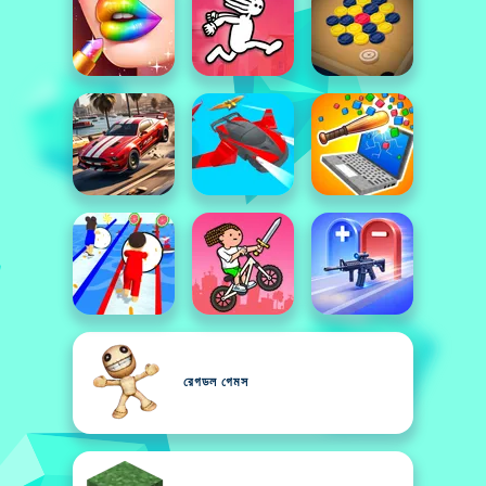
রেগডল গেমস