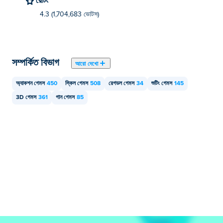
4.3 (1,704,683 ভোটস)
সম্পর্কিত বিভাগ
আরো দেখো
অ্যাকশন গেমস
450
স্কিল গেমস
508
রেগডল গেমস
34
শুটিং গেমস
145
3D গেমস
361
গান গেমস
85