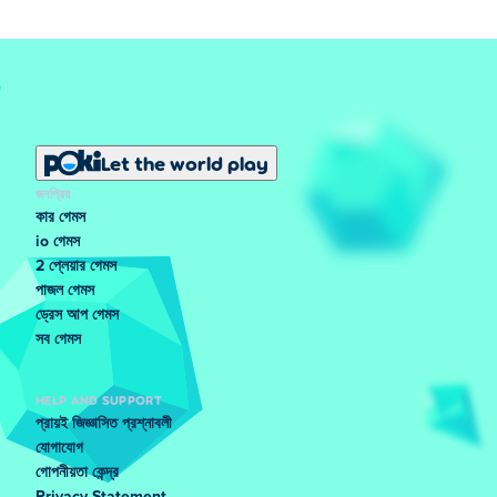
Let the world play
জনপ্রিয়
কার গেমস
io গেমস
2 প্লেয়ার গেমস
পাজল গেমস
ড্রেস আপ গেমস
সব গেমস
HELP AND SUPPORT
প্রায়ই জিজ্ঞাসিত প্রশ্নাবলী
যোগাযোগ
গোপনীয়তা কেন্দ্র