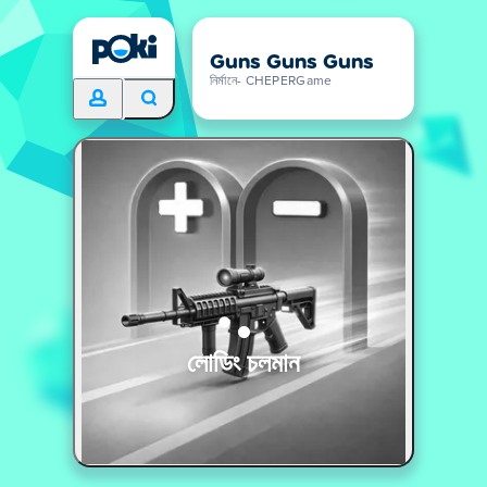
Guns Guns Guns
নির্মানে- CHEPERGame
লোডিং চলমান