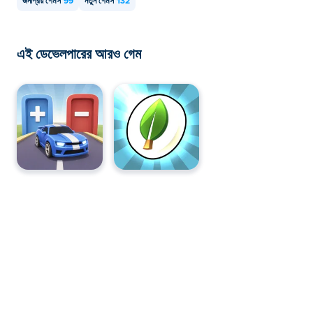
জনপ্রিয় গেমস
99
নতুন গেমস
132
এই ডেভেলপারের আরও গেম