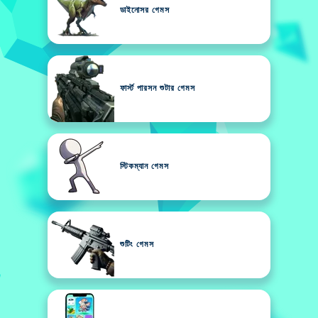
ডাইনোসর গেমস
ফার্স্ট পারসন শুটার গেমস
স্টিকম্যান গেমস
শুটিং গেমস