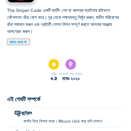
The Sniper Code একটি শ্যুটিং গেম যা আপনার স্নাইপার রাইফলে
কৌশলগত ধাঁধা যোগ করে। দূর থেকে লক্ষ্যবস্তু নির্মূল করুন, জটিল পরিবেশের
ধাঁধা সমাধান করুন এবং প্রতিটি গোপন মিশন সম্পূর্ণ করতে আপনার সরঞ্জাম
আপগ্রেড করুন।
আরো দেখো
এখানে আপনি The Sniper Code খেলতে পারেন। The Sniper Code
আমাদের নির্বাচিত শুটিং গেমস এর একটি।
রেটিং
আপডেট করা হয়েছে
4.2
নভেঃ ২০২০
এই গেমটি সম্পর্কে
কন্ট্রোল
কার্সার দিয়ে নিশানা করো। Mouse click করে গুলি চালাও!