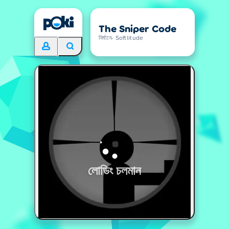
The Sniper Code
নির্মানে- Softlitude
লোডিং চলমান