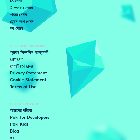
io গেমস
2 প্লেয়ার গেমস
পাজল গেমস
ড্রেস আপ গেমস
সব গেমস
HELP AND SUPPORT
প্রায়ই জিজ্ঞাসিত প্রশ্নাবলী
যোগাযোগ
গোপনীয়তা কেন্দ্র
Privacy Statement
Cookie Statement
Terms of Use
GET TO KNOW US
আমাদের পরিচয়
Poki for Developers
Poki Kids
Blog
জব