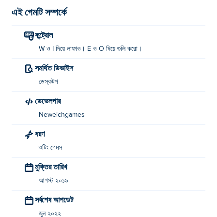
এই গেমটি সম্পর্কে
কন্ট্রোল
W ও I দিয়ে লাফাও। E ও O দিয়ে গুলি করো।
সমর্থিত ডিভাইস
ডেস্কটপ
ডেভেলপার
Neweichgames
ধরণ
শুটিং গেমস
মুক্তির তারিখ
আগস্ট ২০১৯
সর্বশেষ আপডেট
জুন ২০২২