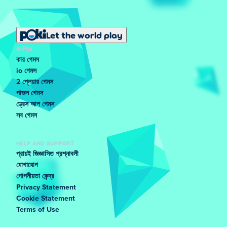
Let the world play
জনপ্রিয়
কার গেমস
io গেমস
2 প্লেয়ার গেমস
পাজল গেমস
ড্রেস আপ গেমস
সব গেমস
HELP AND SUPPORT
প্রায়ই জিজ্ঞাসিত প্রশ্নাবলী
যোগাযোগ
গোপনীয়তা কেন্দ্র
Privacy Statement
Cookie Statement
Terms of Use