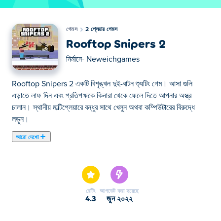
গেমস
2 প্লেয়ার গেমস
Rooftop Snipers 2
নির্মানে-
Neweichgames
Rooftop Snipers 2 একটি বিশৃঙ্খল দুই-বাটন শ্যুটিং গেম। আসা গুলি
এড়াতে লাফ দিন এবং প্রতিপক্ষকে কিনারা থেকে ফেলে দিতে আপনার অস্ত্র
চালান। স্থানীয় মাল্টিপ্লেয়ারে বন্ধুর সাথে খেলুন অথবা কম্পিউটারের বিরুদ্ধে
লড়ুন।
আরো দেখো
এখানে আপনি Rooftop Snipers 2 খেলতে পারেন। Rooftop Snipers
2 আমাদের নির্বাচিত 2 প্লেয়ার গেমস এর একটি।
রেটিং
আপডেট করা হয়েছে
4.3
জুন ২০২২