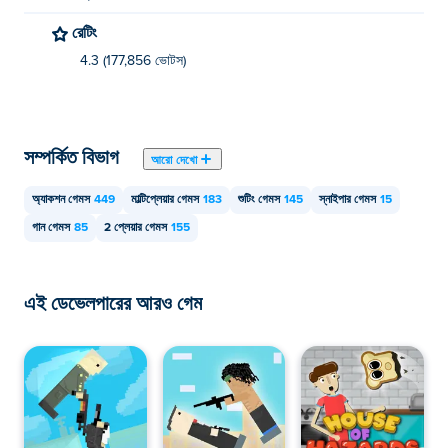
রেটিং
4.3 (177,856 ভোটস)
সম্পর্কিত বিভাগ
আরো দেখো
অ্যাকশন গেমস
449
মাল্টিপ্লেয়ার গেমস
183
শুটিং গেমস
145
স্নাইপার গেমস
15
গান গেমস
85
2 প্লেয়ার গেমস
155
এই ডেভেলপারের আরও গেম