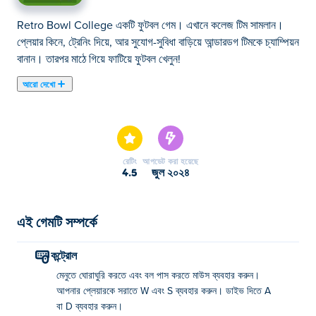
Retro Bowl College একটি ফুটবল গেম। এখানে কলেজ টিম সামলান।
প্লেয়ার কিনে, ট্রেনিং দিয়ে, আর সুযোগ-সুবিধা বাড়িয়ে আন্ডারডগ টিমকে চ্যাম্পিয়ন
বানান। তারপর মাঠে গিয়ে ফাটিয়ে ফুটবল খেলুন!
আরো দেখো
এখানে আপনি Retro Bowl College খেলতে পারেন। Retro Bowl
College আমাদের নির্বাচিত স্পোর্টস গেমস এর একটি।
রেটিং
আপডেট করা হয়েছে
4.5
জুল ২০২৪
এই গেমটি সম্পর্কে
কন্ট্রোল
মেনুতে ঘোরাঘুরি করতে এবং বল পাস করতে মাউস ব্যবহার করুন।
আপনার প্লেয়ারকে সরাতে W এবং S ব্যবহার করুন। ডাইভ দিতে A
বা D ব্যবহার করুন।