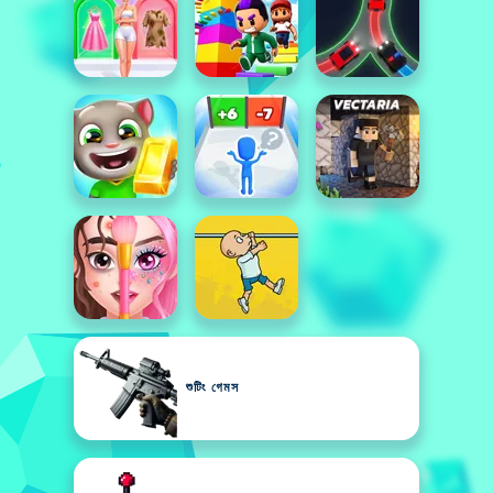
শুটিং গেমস