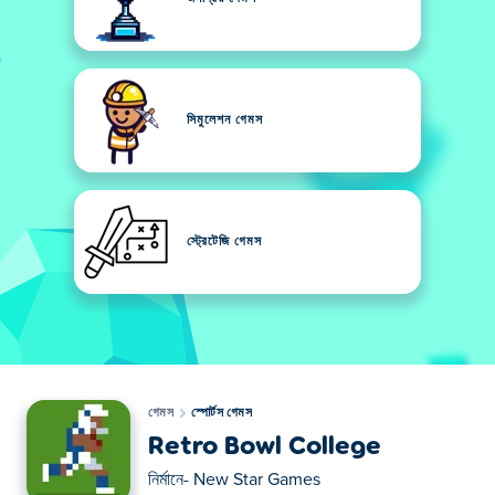
সিমুলেশন গেমস
স্ট্রেটেজি গেমস
গেমস
স্পোর্টস গেমস
Retro Bowl College
নির্মানে-
New Star Games