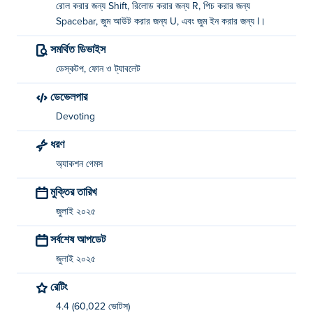
রোল করার জন্য Shift, রিলোড করার জন্য R, পিচ করার জন্য
রোল: শিফট
Spacebar, জুম আউট করার জন্য U, এবং জুম ইন করার জন্য I।
পুনরায় লোড করুন: আর
সমর্থিত ডিভাইস
পিচ: স্পেস বার
ডেস্কটপ, ফোন ও ট্যাবলেট
জুম কমান: U
ডেভেলপার
জুম ইন করুন: I
Devoting
ধরণ
ডগফাইট কে তৈরি করেছেন?
অ্যাকশন গেমস
ডগফাইট তৈরি করেছে ডেভোটিং। তাদের অন্যান্য গেমগুলি এখানে খেলুন Poki
মুক্তির তারিখ
(পোকি):
Tiger Tank
এবং
Fury Warship
!
জুলাই ২০২৫
আমি কিভাবে বিনামূল্যে ডগফাইট খেলতে পারি?
সর্বশেষ আপডেট
আপনি Poki-এ বিনামূল্যে ডগফাইট খেলতে পারেন।
জুলাই ২০২৫
আমি কি মোবাইল ডিভাইস এবং ডেস্কটপে ডগফাইট খেলতে পারি?
রেটিং
4.4 (60,022 ভোটস)
ডগফাইট আপনার কম্পিউটার এবং ফোন এবং ট্যাবলেটের মতো মোবাইল ডিভাইসে