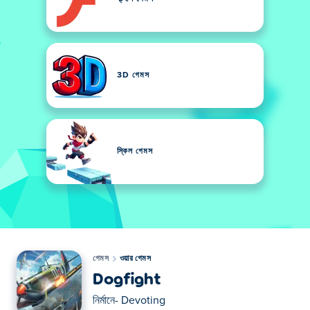
3D গেমস
স্কিল গেমস
গেমস
ওয়ার গেমস
Dogfight
নির্মানে-
Devoting