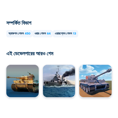
খেলা যাবে।
সম্পর্কিত বিভাগ
অ্যাকশন গেমস
450
ওয়ার গেমস
64
এয়ারপ্লেন গেমস
13
এই ডেভেলপারের আরও গেম