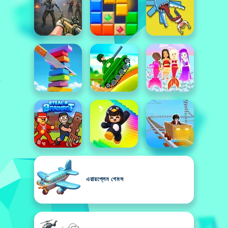
এয়ারপ্লেন গেমস