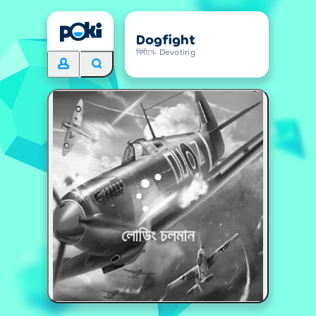
Dogfight
নির্মানে- Devoting
লোডিং চলমান