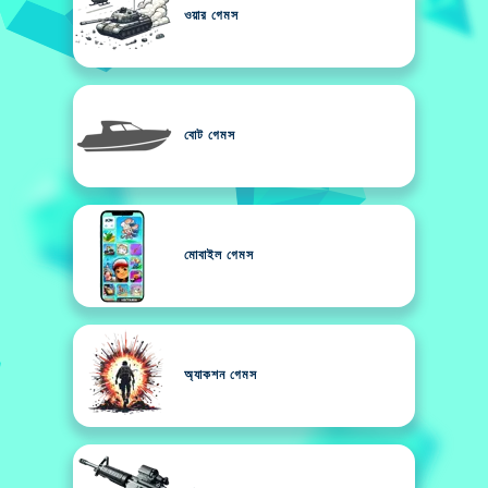
ওয়ার গেমস
বোট গেমস
মোবাইল গেমস
অ্যাকশন গেমস