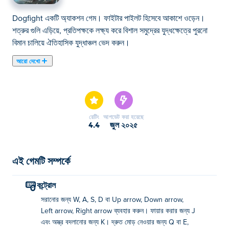
Dogfight একটি অ্যাকশন গেম। ফাইটার পাইলট হিসেবে আকাশে ওড়েন।
শত্রুর গুলি এড়িয়ে, প্রতিপক্ষকে লক্ষ্য করে বিশাল সমুদ্রের যুদ্ধক্ষেত্রে পুরনো
বিমান চালিয়ে ঐতিহাসিক যুদ্ধাঞ্চল ভেদ করুন।
আরো দেখো
ডগফাইট আপনাকে সরাসরি দ্বিতীয় বিশ্বযুদ্ধের আকাশে ছুঁড়ে ফেলে দেবে এক
মহাকাব্যিক বিমান যুদ্ধের খেলায়! আপনার যুদ্ধবিমানে ঝাঁপিয়ে পড়ুন, লুপ, রোল এবং
তীক্ষ্ণ বাঁক নিন এবং রোমাঞ্চকর আকাশ যুদ্ধে শত্রু বিমানকে নামিয়ে দিন। আকাশ
শাসন করতে এবং যুদ্ধক্ষেত্রের সেরা খেলোয়াড় হতে প্রস্তুত? এখনই যাত্রা শুরু
রেটিং
আপডেট করা হয়েছে
করুন!
4.4
জুল ২০২৫
ডগফাইট কিভাবে খেলবেন?
এই গেমটি সম্পর্কে
সরান: WASD অথবা তীরচিহ্নগুলি
আগুন: জে
কন্ট্রোল
সরানোর জন্য W, A, S, D বা Up arrow, Down arrow,
অস্ত্র: কে
Left arrow, Right arrow ব্যবহার করুন। ফায়ার করার জন্য J
তীব্র বাঁক: Q অথবা E
এবং অস্ত্র বদলানোর জন্য K। দ্রুত মোড় নেওয়ার জন্য Q বা E,