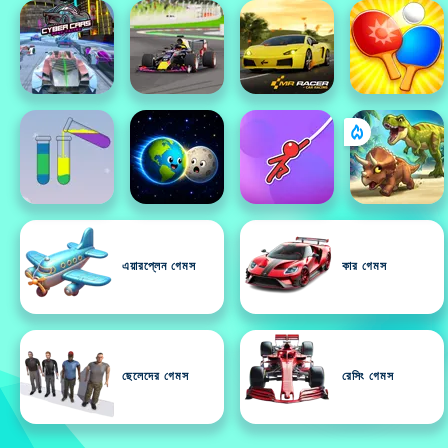
এয়ারপ্লেন গেমস
কার গেমস
ছেলেদের গেমস
রেসিং গেমস