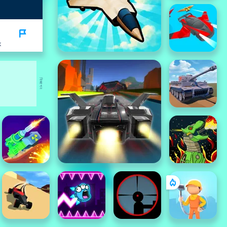
K
বিজ্ঞাপন