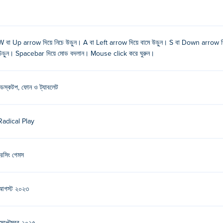
W বা Up arrow দিয়ে নিচে উড়ুন। A বা Left arrow দিয়ে বামে উড়ুন। S বা Down arrow দ
উড়ুন। Spacebar দিয়ে মোড বদলান। Mouse click করে ঘুরুন।
ডেস্কটপ, ফোন ও ট্যাবলেট
Radical Play
একাধিকবার ক্লিক করলে আপনি সেই দিকটিকে আরও তীক্ষ্ণভাবে ঘুরিয়ে দেবেন!
রেসিং গেমস
ন এবং একবার স্কোয়ারটি তাদের চারপাশে লাল হয়ে গেলে, আপনি স্বয়ংক্রিয়ভাবে তাদের দিকে 
আগস্ট ২০২৩