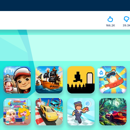
166.2K
39.3