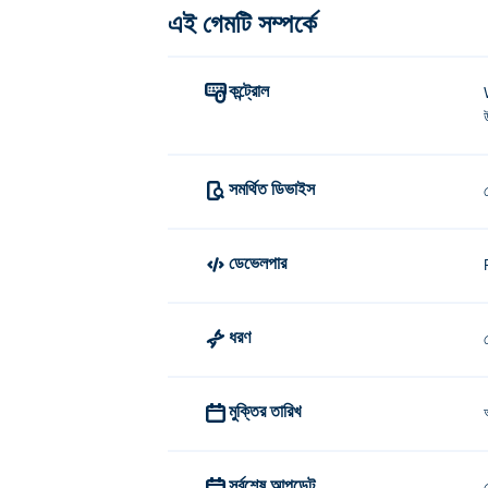
এই গেমটি সম্পর্কে
ডেস্কটপে খেলার জন্য দুটি প্রধান নিয়ন্ত্রণ স্কিম রয়েছে:
কীবোর্ড:
কন্ট্রোল
ডাব্লু বা উপরের তীর: নীচে উড়ে যান
একটি বা বাম তীর: বাম দিকে উড়ে যান
সমর্থিত ডিভাইস
S বা নিচের তীর: ফ্লাই আপ
D বা ডান তীর: ডানদিকে উড়ে যান
ডেভেলপার
মাউস
ধরণ
আপনি যে জেটটি ঘুরতে চান তার পাশে একবার ক্লিক করুন। 
শত্রুদের গুলি করতে, তাদের আপনার দৃষ্টিভঙ্গির মধ্যে রাখু
আক্রমণের মোড পরিবর্তন হবে!
মুক্তির তারিখ
স্কাই ম্যাড কে সৃষ্টি করেছেন?
সর্বশেষ আপডেট