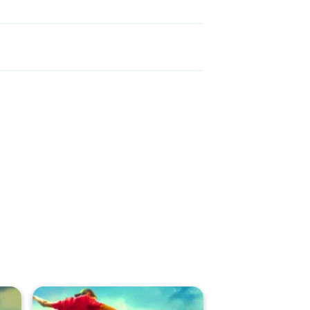
Cup
এবং
Soccer Skills Champions League
!