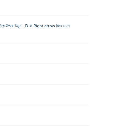
িয়ে উপরে উড়ুন। D বা Right arrow দিয়ে ডানে
গুলি চালাবেন! ভুলে যাবেন না যে স্পেসবার চাপলে রেস থেকে