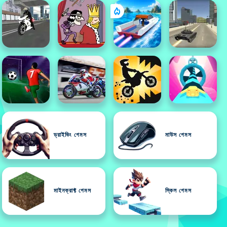
ড্রাইভিং গেমস
মাউস গেমস
মাইনক্রাফ্ট গেমস
স্কিল গেমস