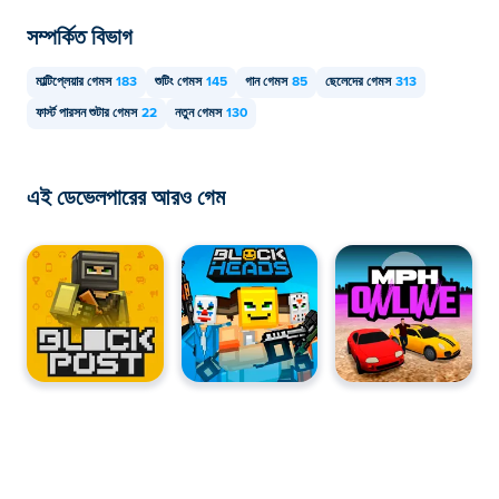
সম্পর্কিত বিভাগ
মাল্টিপ্লেয়ার গেমস
183
শুটিং গেমস
145
গান গেমস
85
ছেলেদের গেমস
313
ফার্স্ট পারসন শুটার গেমস
22
নতুন গেমস
130
এই ডেভেলপারের আরও গেম