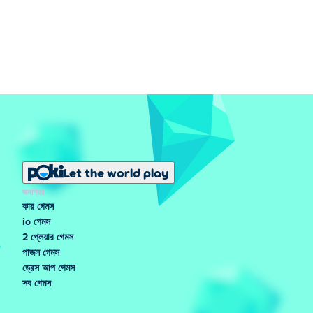
Let the world play
জনপ্রিয়
কার গেমস
io গেমস
2 প্লেয়ার গেমস
পাজল গেমস
ড্রেস আপ গেমস
সব গেমস