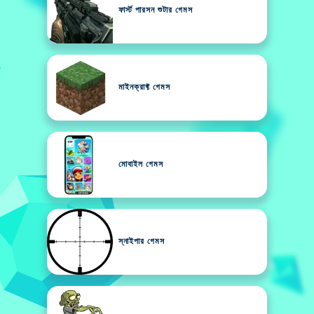
ফার্স্ট পারসন শুটার গেমস
মাইনক্রাফ্ট গেমস
মোবাইল গেমস
স্নাইপার গেমস