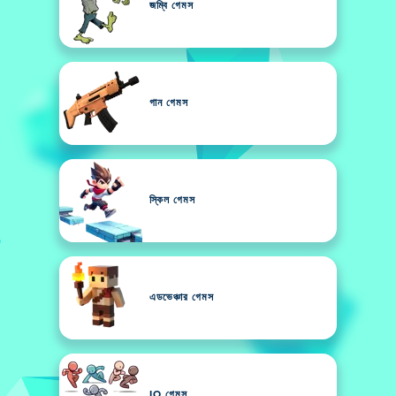
জম্বি গেমস
গান গেমস
স্কিল গেমস
এডভেঞ্চার গেমস
IO গেমস