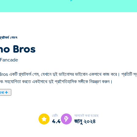
প্ল্যাটফর্ম গেমস
no Bros
Fancade
os একটি প্ল্যাটফর্ম গেম, যেখানে দুই ডাইনোসর ভাইবোন একসাথে কাজ করে। প্রতিটি স্তর
ং সহযোগিতা করতে একইসাথে দুই প্রাগৈতিহাসিক সঙ্গীকে নিয়ন্ত্রণ করুন।
েখো
কয়েন সংগ্রহ করে এবং প্রস্থান খুঁজে বের করার মাধ্যমে দুই ডাইনোসর ভাইকে নেভিগেট 
 সামঞ্জস্য করতে বিভিন্ন বিল্ডিং এবং প্ল্যাটফর্ম ব্যবহার করুন, তাদের সাবধানে একসাথে 
রেটিং
আপডেট করা হয়েছে
ে পারেন?
4.4
জানু ২০২৪