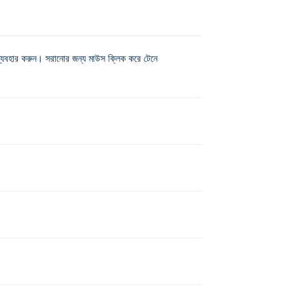
হার করুন। সরানোর জন্য মাউস ক্লিক করে টেনে
 Bot Out
,
Speed King
এবং
Gobble
!