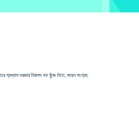
ে প্রস্থান দরজার নিরাপদ পথ খুঁজে নিতে, কয়েন সংগ্রহ
করতে হবে! এই অবিচ্ছেদ্য ভাইবোন সবসময় একে অপরের সাথে
সরান এবং কাউকে পিছনে রাখবেন না! আপনি কি দক্ষতার সাথে