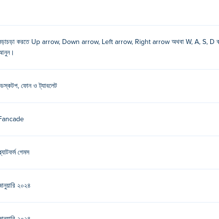
মাউস দিয়ে টেনে নিয়ে যান!
নড়াচড়া করতে Up arrow, Down arrow, Left arrow, Right arrow অথবা W, A, S, D ব্যব
ম খেলুন Poki (পোকি):
Drive Mad
,
Stacktris
,
Monster Tracks
,
Recoil
,
Odd
আনুন।
?
ডেস্কটপ, ফোন ও ট্যাবলেট
ব্রোস খেলতে পারি?
Fancade
র মতো মোবাইল ডিভাইসে চালানো যেতে পারে।
্ল্যাটফর্ম গেমস
জানুয়ারি ২০২৪