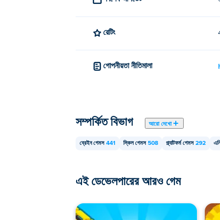
রেটিং
গোপনীয়তা নীতিমালা
সম্পর্কিত বিভাগ
আরো দেখো
ব্রেইন গেমস
441
স্কিল গেমস
508
প্ল্যাটফর্ম গেমস
292
এন
এই ডেভেলপারের আরও গেম