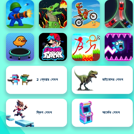
2 প্লেয়ার গেমস
ডাইনোসর গেমস
স্কিল গেমস
আর্কেড গেমস