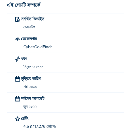
এই গেমটি সম্পর্কে
সমর্থিত ডিভাইস
ডেস্কটপ
ডেভেলপার
CyberGoldFinch
ধরণ
সিমুলেশন গেমস
মুক্তির তারিখ
মার্চ ২০১৯
সর্বশেষ আপডেট
জুন ২০২২
রেটিং
4.5 (1,117,276 ভোটস)