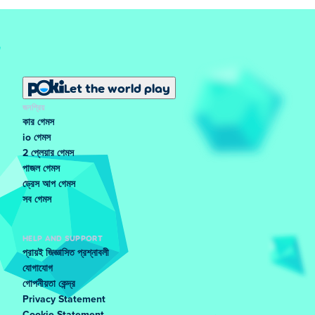
Let the world play
জনপ্রিয়
কার গেমস
io গেমস
2 প্লেয়ার গেমস
পাজল গেমস
ড্রেস আপ গেমস
সব গেমস
HELP AND SUPPORT
প্রায়ই জিজ্ঞাসিত প্রশ্নাবলী
যোগাযোগ
গোপনীয়তা কেন্দ্র
Privacy Statement