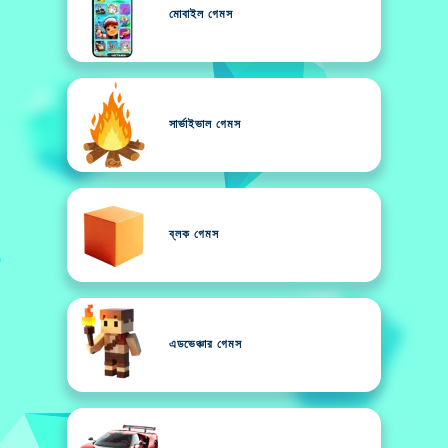
মোবাইল গেমস
সার্ভাইভাল গেমস
ব্লক গেমস
এডভেঞ্চার গেমস