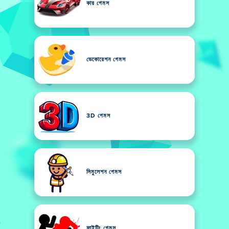
কার গেমস
ডেকোরেশন গেমস
3D গেমস
সিমুলেশন গেমস
ফাইটিং গেমস