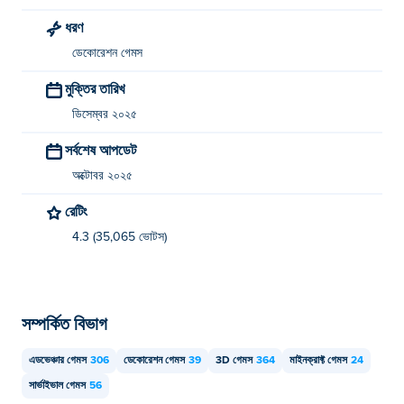
আমি কি মোবাইল ডিভাইস এবং ডেস্কটপে কিউব বিল্ডার খেলতে
ধরণ
পারি?
ডেকোরেশন গেমস
কিউব বিল্ডার আপনার কম্পিউটার এবং ফোন এবং ট্যাবলেটের মতো মোবাইল
মুক্তির তারিখ
ডিভাইসে খেলা যাবে।
ডিসেম্বর ২০২৫
সর্বশেষ আপডেট
অক্টোবর ২০২৫
রেটিং
4.3 (35,065 ভোটস)
সম্পর্কিত বিভাগ
এডভেঞ্চার গেমস
306
ডেকোরেশন গেমস
39
3D গেমস
364
মাইনক্রাফ্ট গেমস
24
সার্ভাইভাল গেমস
56