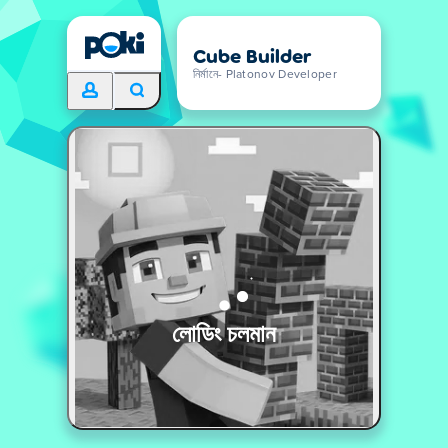
Cube Builder
নির্মানে- Platonov Developer
লোডিং চলমান