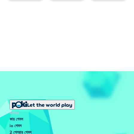
Let the world play
জনপ্রিয়
কার গেমস
io গেমস
2 প্লেয়ার গেমস