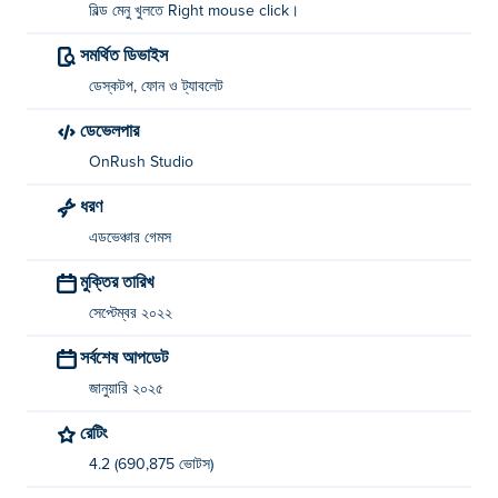
বিল্ড মেনু খুলতে Right mouse click।
সমর্থিত ডিভাইস
ডেস্কটপ, ফোন ও ট্যাবলেট
ডেভেলপার
OnRush Studio
ধরণ
এডভেঞ্চার গেমস
মুক্তির তারিখ
সেপ্টেম্বর ২০২২
সর্বশেষ আপডেট
জানুয়ারি ২০২৫
রেটিং
4.2 (690,875 ভোটস)