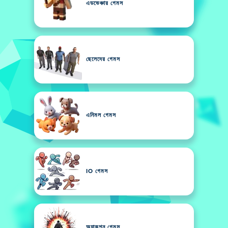
এডভেঞ্চার গেমস
ছেলেদের গেমস
এনিমল গেমস
IO গেমস
অ্যাকশন গেমস