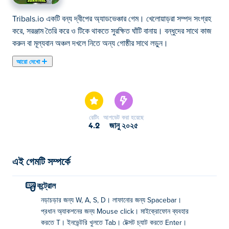
Tribals.io একটি বন্য দ্বীপের অ্যাডভেঞ্চার গেম। খেলোয়াড়রা সম্পদ সংগ্রহ
করে, সরঞ্জাম তৈরি করে ও টিকে থাকতে সুরক্ষিত ঘাঁটি বানায়। বন্ধুদের সাথে কাজ
করুন বা মূল্যবান অঞ্চল দখলে নিতে অন্য গোষ্ঠীর সাথে লড়ুন।
আরো দেখো
এখানে আপনি Tribals.io খেলতে পারেন। Tribals.io আমাদের নির্বাচিত io
গেমস এর একটি।
রেটিং
আপডেট করা হয়েছে
4.2
জানু ২০২৫
এই গেমটি সম্পর্কে
কন্ট্রোল
নড়াচড়ার জন্য W, A, S, D। লাফানোর জন্য Spacebar।
প্রধান অ্যাকশনের জন্য Mouse click। মাইক্রোফোন ব্যবহার
করতে T। ইনভেন্টরি খুলতে Tab। টেক্সট চ্যাট করতে Enter।