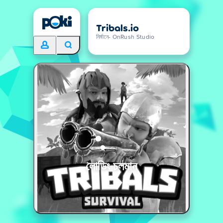
Tribals.io
নির্মানে- OnRush Studio
লোডিং চলমান