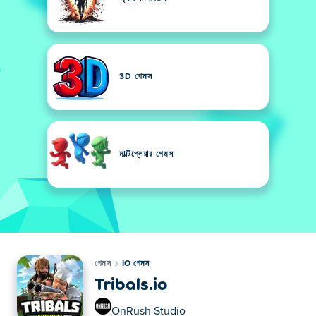
3D গেমস
মাল্টিপ্লেয়ার গেমস
গেমস
IO গেমস
Tribals.io
OnRush Studio