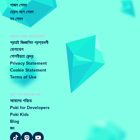
পাজল গেমস
ড্রেস আপ গেমস
সব গেমস
HELP AND SUPPORT
প্রায়ই জিজ্ঞাসিত প্রশ্নাবলী
যোগাযোগ
গোপনীয়তা কেন্দ্র
Privacy Statement
Cookie Statement
Terms of Use
GET TO KNOW US
আমাদের পরিচয়
Poki for Developers
Poki Kids
Blog
জব