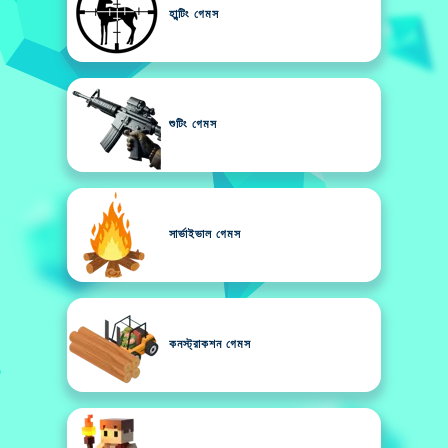
হা্ন্টিং গেমস
শুটিং গেমস
সার্ভাইভাল গেমস
কনস্ট্রাকশন গেমস