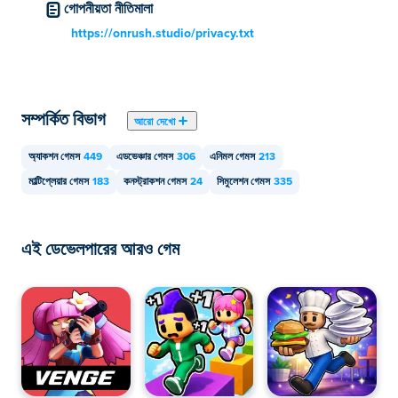
গোপনীয়তা নীতিমালা
https://onrush.studio/privacy.txt
সম্পর্কিত বিভাগ
আরো দেখো
অ্যাকশন গেমস
449
এডভেঞ্চার গেমস
306
এনিমল গেমস
213
মাল্টিপ্লেয়ার গেমস
183
কনস্ট্রাকশন গেমস
24
সিমুলেশন গেমস
335
এই ডেভেলপারের আরও গেম