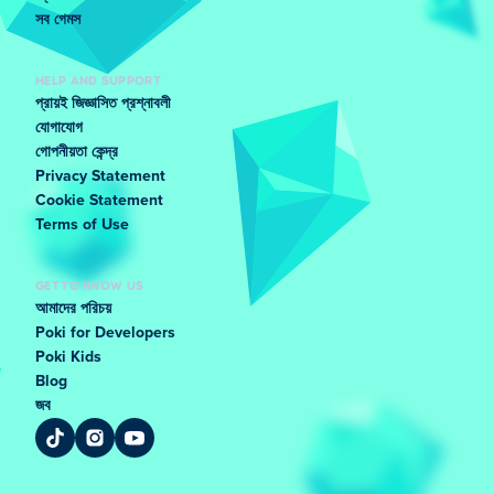
সব গেমস
HELP AND SUPPORT
প্রায়ই জিজ্ঞাসিত প্রশ্নাবলী
যোগাযোগ
গোপনীয়তা কেন্দ্র
Privacy Statement
Cookie Statement
Terms of Use
GET TO KNOW US
আমাদের পরিচয়
Poki for Developers
Poki Kids
Blog
জব