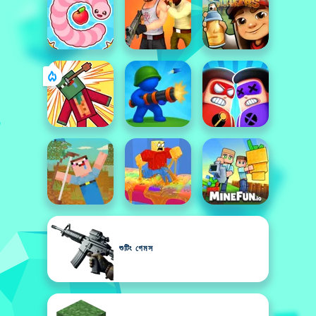
শুটিং গেমস