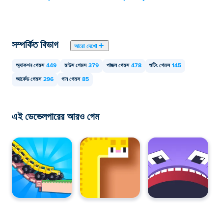
সম্পর্কিত বিভাগ
আরো দেখো
অ্যাকশন গেমস
449
মাউস গেমস
379
পাজল গেমস
478
শুটিং গেমস
145
আর্কেড গেমস
296
গান গেমস
85
এই ডেভেলপারের আরও গেম