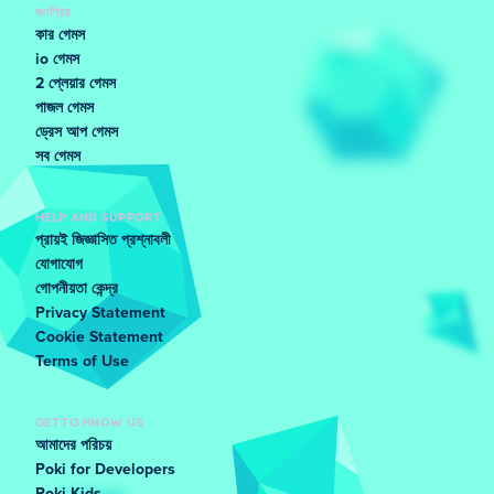
জনপ্রিয়
কার গেমস
io গেমস
2 প্লেয়ার গেমস
পাজল গেমস
ড্রেস আপ গেমস
সব গেমস
HELP AND SUPPORT
প্রায়ই জিজ্ঞাসিত প্রশ্নাবলী
যোগাযোগ
গোপনীয়তা কেন্দ্র
Privacy Statement
Cookie Statement
Terms of Use
GET TO KNOW US
আমাদের পরিচয়
Poki for Developers