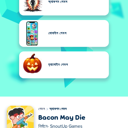
অ্যাকশন গেমস
মোবাইল গেমস
হ্যালোইন গেমস
গেমস
অ্যাকশন গেমস
Bacon May Die
নির্মানে-
SnoutUp Games