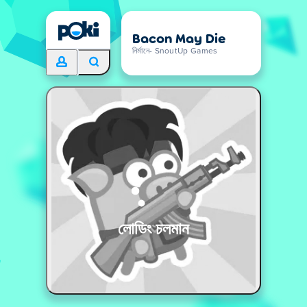
Bacon May Die
নির্মানে- SnoutUp Games
লোডিং চলমান