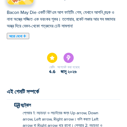
Bacon May Die একটি বিট'এম আপ ফাইটিং গেম, যেখানে আপনি বন্দুক ও
নানা অস্ত্রে সজ্জিত এক ভয়ংকর শূকর। তলোয়ার, রকেট লঞ্চার আর সব মজাদার
অস্ত্র দিয়ে বেকন-খেকো শত্রুদের ঢেউ সামলান!
আরো দেখো
এখানে আপনি Bacon May Die খেলতে পারেন। Bacon May Die
আমাদের নির্বাচিত অ্যাকশন গেমস এর একটি।
রেটিং
আপডেট করা হয়েছে
4.6
জানু ২০২৬
এই গেমটি সম্পর্কে
কন্ট্রোল
প্লেয়ার 1: নড়াচড়া ও লড়াইয়ের জন্য Up arrow, Down
arrow, Left arrow, Right arrow। গুলি করতে Left
arrow বা Right arrow ধরে রাখো। প্লেয়ার 2: নড়াচড়া ও