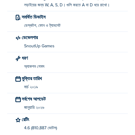
লড়াইয়ের জন্য W, A, S, D। গুলি করতে A বা D ধরে রাখো।
সমর্থিত ডিভাইস
ডেস্কটপ, ফোন ও ট্যাবলেট
ডেভেলপার
SnoutUp Games
ধরণ
অ্যাকশন গেমস
মুক্তির তারিখ
মার্চ ২০১৯
সর্বশেষ আপডেট
জানুয়ারি ২০২৬
রেটিং
4.6 (810,887 ভোটস)