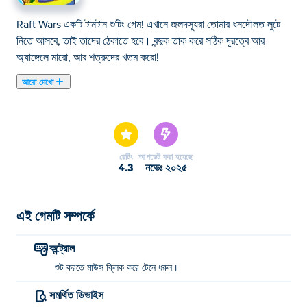
Raft Wars একটি টানটান শুটিং গেম! এখানে জলদস্যুরা তোমার ধনদৌলত লুটে
নিতে আসবে, তাই তাদের ঠেকাতে হবে। বন্দুক তাক করে সঠিক দূরত্বে আর
অ্যাঙ্গেলে মারো, আর শত্রুদের খতম করো!
আরো দেখো
এখানে আপনি Raft Wars খেলতে পারেন। Raft Wars আমাদের নির্বাচিত শুটিং
গেমস এর একটি।
রেটিং
আপডেট করা হয়েছে
4.3
নভেঃ ২০২৫
এই গেমটি সম্পর্কে
কন্ট্রোল
শুট করতে মাউস ক্লিক করে টেনে ধরুন।
সমর্থিত ডিভাইস