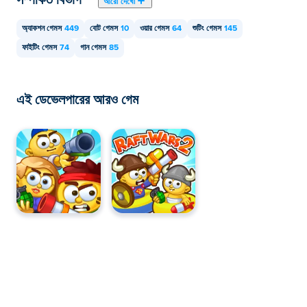
আরো দেখো
অ্যাকশন গেমস
449
বোট গেমস
10
ওয়ার গেমস
64
শুটিং গেমস
145
ফাইটিং গেমস
74
গান গেমস
85
এই ডেভেলপারের আরও গেম