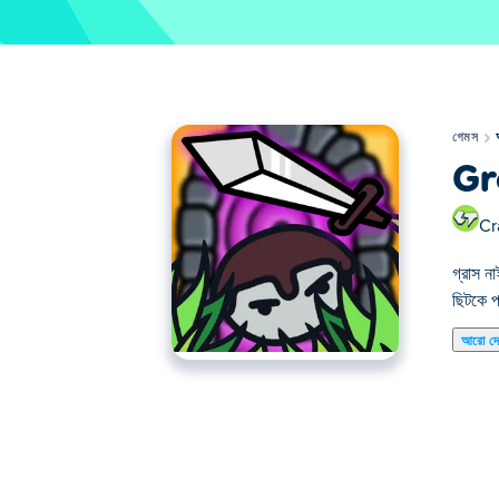
গেমস
Gr
Cr
গ্রাস ন
ছিটকে প
আরো দ
গ্রাস নাইট একটি মজাদার অ্যাকশন গেম যেখানে ঘাস কাটা আপনা
পান। আপনার কাটার শক্তি এবং গতি আপগ্রেড করতে আপনার মু
দক্ষতা, নির্ভুলতা এবং একজন সত্যিকারের নাইটের মনোবল 
গ্রাস নাইট কিভাবে খেলবেন?