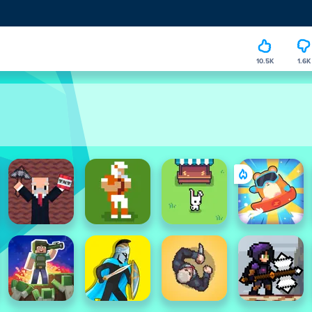
10.5K
1.6K