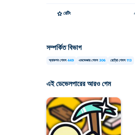
রেটিং
সম্পর্কিত বিভাগ
অ্যাকশন গেমস
449
এডভেঞ্চার গেমস
306
রেট্রো গেমস
113
এই ডেভেলপারের আরও গেম