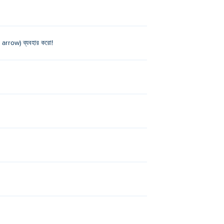
arrow) ব্যবহার করো!