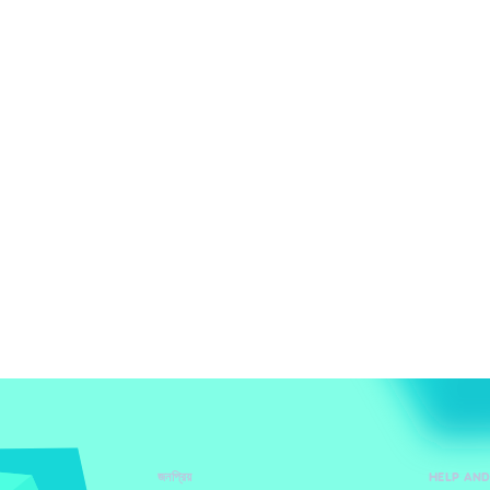
জনপ্রিয়
HELP AN