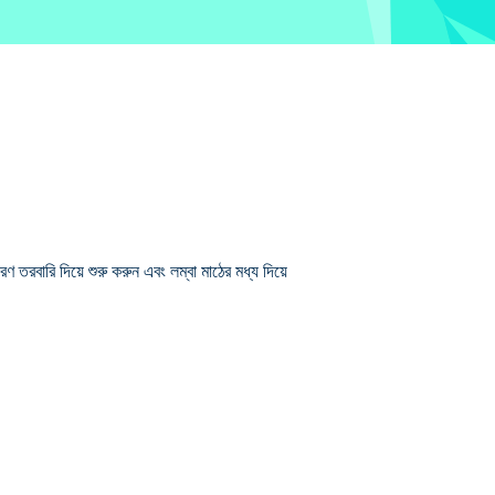
তরবারি দিয়ে শুরু করুন এবং লম্বা মাঠের মধ্য দিয়ে
ছিটকে পড়ুন যাতে লুকানো মুকুট এবং গুপ্তধনের বাক্স খুঁজে
 শোনাতে পারে, কিন্তু পুরো মাঠ পরিষ্কার করার জন্য