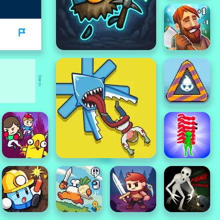
বিজ্ঞাপন