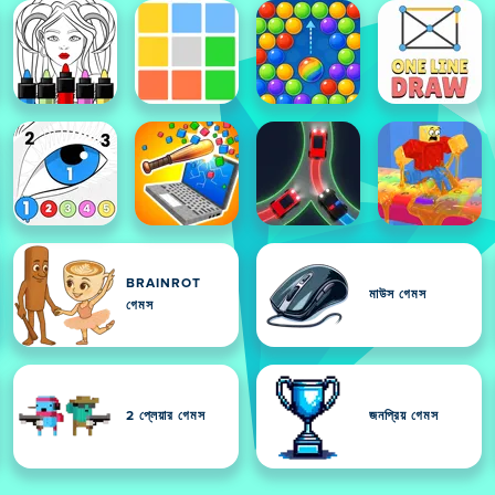
BRAINROT
মাউস গেমস
গেমস
2 প্লেয়ার গেমস
জনপ্রিয় গেমস