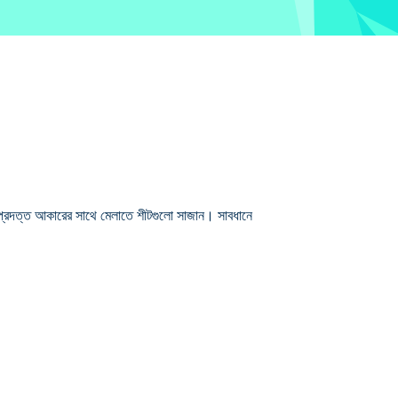
্রদত্ত আকারের সাথে মেলাতে শীটগুলো সাজান। সাবধানে
্য নিখুঁত ফিট কল্পনা করতে আপনার স্থানিক সচেতনতা
 করার জন্য 100 টিরও বেশি পাজল সহ, আপনি কি সেগুলিকে