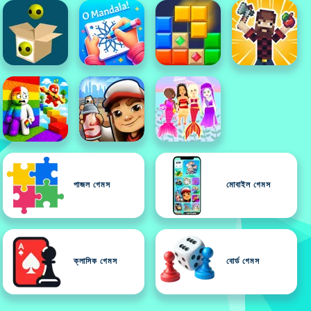
পাজল গেমস
মোবাইল গেমস
ক্লাসিক গেমস
বোর্ড গেমস