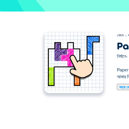
গেমস
Pa
নির্মানে-
Paper B
আকার নি
আরো দ
পেপার ব্লক একটি মজার চ্যালেঞ্জ অফার করে কারণ আপনাকে ধ
অনুশীলন করুন, অনন্য আকৃতি গঠনের আশ্চর্যজনক উপায় আ
ক্র্যাক করতে পারেন এবং ব্লক পাজলিংয়ের শিল্পে আয়ত্ত ক
কিভাবে পেপার ব্লক খেলতে হয়?