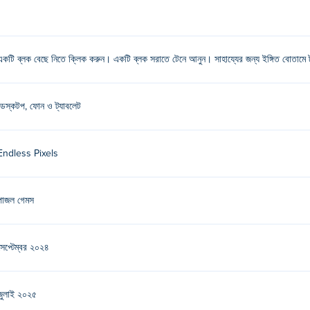
 চারপাশে সরাতে টেনে আনুন!
একটি ব্লক বেছে নিতে ক্লিক করুন। একটি ব্লক সরাতে টেনে আনুন। সাহায্যের জন্য ইঙ্গিত বোতামে 
ের অন্যান্য গেম খেলুন Poki (পোকি):
Zombie Rush
!
?
ডেস্কটপ, ফোন ও ট্যাবলেট
ন।
Endless Pixels
 ব্লক খেলতে পারি?
 মতো মোবাইল ডিভাইসে চালানো যেতে পারে।
পাজল গেমস
সেপ্টেম্বর ২০২৪
জুলাই ২০২৫