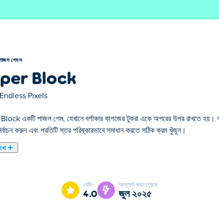
পাজল গেমস
per Block
Endless Pixels
lock একটি পাজল গেম, যেখানে বর্গাকার কাগজের টুকরা একে অপরের উপর রাখতে হয়। প
র্বাচন করুন এবং প্রতিটি স্তর পরিষ্কারভাবে সমাধান করতে সঠিক ক্রম খুঁজুন।
েখো
াঁধা সমাধানের জন্য বিভিন্ন আকারের ব্লক সঠিক জায়গায় রাখতে হবে! প্রতিটি ব্লকের জন
বিষ্কার করুন। আটকে লাগছে? সাহায্যের জন্য কেবল ইঙ্গিত বোতামটি আলতো চাপুন! জয়
রেটিং
আপডেট করা হয়েছে
রতে পারেন?
4.0
জুল ২০২৫