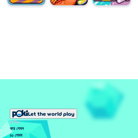
Let the world play
জনপ্রিয়
কার গেমস
io গেমস