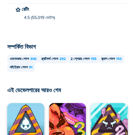
রেটিং
4.5 (55,019 ভোটস)
সম্পর্কিত বিভাগ
এডভেঞ্চার গেমস
306
প্ল্যাটফর্ম গেমস
292
2 প্লেয়ার গেমস
155
ফ্ল্যাশ গেমস
153
নাইট্রোম গেমস
91
এই ডেভেলপারের আরও গেম