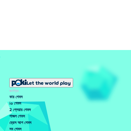
Let the world play
জনপ্রিয়
কার গেমস
io গেমস
2 প্লেয়ার গেমস
পাজল গেমস
ড্রেস আপ গেমস
সব গেমস