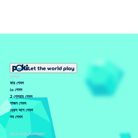
Let the world play
জনপ্রিয়
কার গেমস
io গেমস
2 প্লেয়ার গেমস
পাজল গেমস
ড্রেস আপ গেমস
সব গেমস
HELP AND SUPPORT