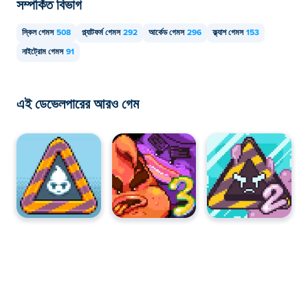
সম্পর্কিত বিভাগ
স্কিল গেমস
508
প্ল্যাটফর্ম গেমস
292
আর্কেড গেমস
296
ফ্ল্যাশ গেমস
153
নাইট্রোম গেমস
91
এই ডেভেলপারের আরও গেম